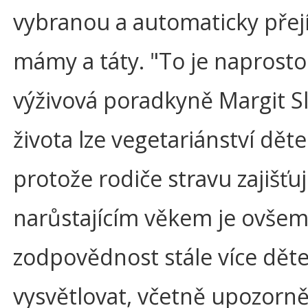
vybranou a automaticky přejím
mámy a táty. "To je naprost
výživová poradkyně Margit Sl
života lze vegetariánství dě
protože rodiče stravu zajišťu
narůstajícím věkem je ovšem
zodpovědnost stále více dě
vysvětlovat, včetně upozorně