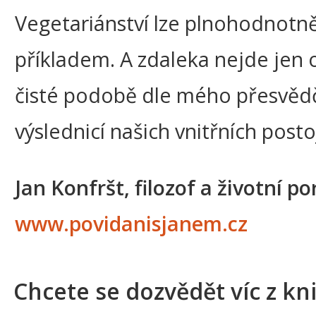
Vegetariánství lze plnohodnotn
příkladem. A zdaleka nejde jen o
čisté podobě dle mého přesvědče
výslednicí našich vnitřních posto
Jan Konfršt, filozof a životní po
www.povidanisjanem.cz
Chcete se dozvědět víc z kn