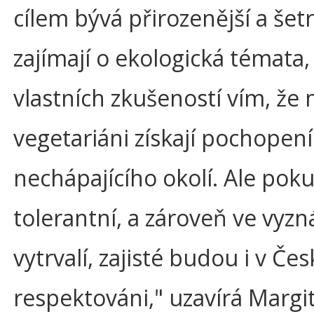
cílem bývá přirozenější a šetr
zajímají o ekologická témata, t
vlastních zkušeností vím, že m
vegetariáni získají pochopení
nechápajícího okolí. Ale pok
tolerantní, a zároveň ve vyzn
vytrvalí, zajisté budou i v Č
respektováni," uzavírá Margi