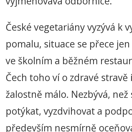
vyjmenovává odbornice.
České vegetariány vyzývá k vyt
pomalu, situace se přece jen 
ve školním a běžném restau
Čech toho ví o zdravé stravě 
žalostně málo. Nezbývá, než s
potýkat, vyzdvihovat a podpor
především nesmírně oceňovat