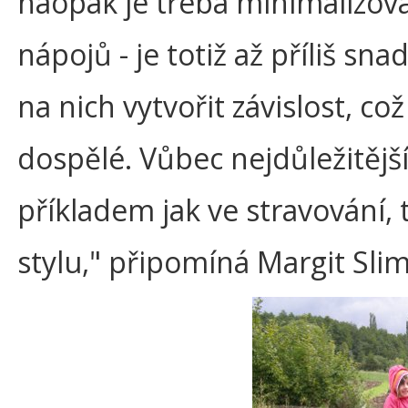
naopak je třeba minimalizova
nápojů - je totiž až příliš s
na nich vytvořit závislost, což
dospělé. Vůbec nejdůležitěj
příkladem jak ve stravování,
stylu," připomíná Margit Sli