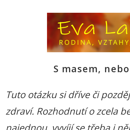
S masem, nebo
Tuto otázku si dříve či pozdě
zdraví. Rozhodnutí o zcela b
najednou, vyvíjí se třeba i něk