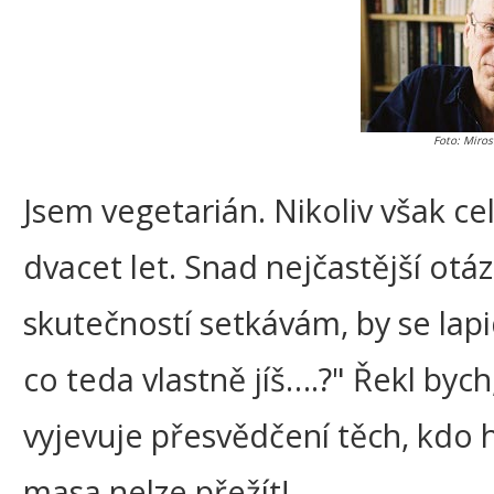
Foto: Miro
Jsem vegetarián. Nikoliv však ce
dvacet let. Snad nejčastější otázk
skutečností setkávám, by se lapid
co teda vlastně jíš….?" Řekl byc
vyjevuje přesvědčení těch, kdo 
masa nelze přežít!