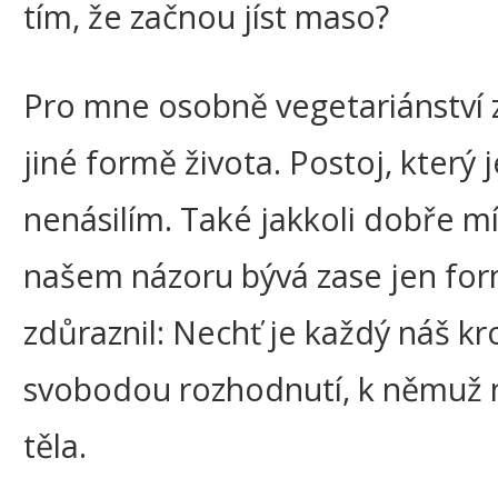
tím, že začnou jíst maso?
Pro mne osobně vegetariánství
jiné formě života. Postoj, kter
nenásilím. Také jakkoli dobře m
našem názoru bývá zase jen form
zdůraznil: Nechť je každý náš k
svobodou rozhodnutí, k němuž n
těla.