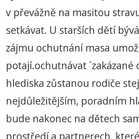
v převážně na masitou strav
setkávat. U starších dětí býv
zájmu ochutnání masa umožni
potají.ochutnávat ´zakázané o
hlediska zůstanou rodiče ste
nejdůležitějším, poradním h
bude nakonec na dětech samo
prostředí a partnerech, které 