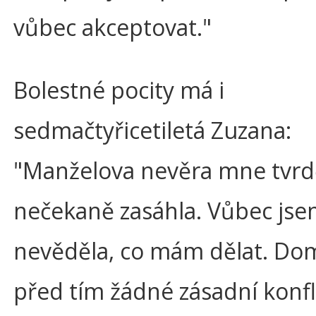
vůbec akceptovat."
Bolestné pocity má i
sedmačtyřicetiletá Zuzana:
"Manželova nevěra mne tvrd
nečekaně zasáhla. Vůbec js
nevěděla, co mám dělat. Do
před tím žádné zásadní konfl