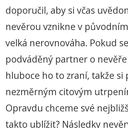
doporučil, aby si včas uvědom
nevěrou vznikne v původním
velká nerovnováha. Pokud s
podváděný partner o nevěře 
hluboce ho to zraní, takže si
nezměrným citovým utrpení
Opravdu chceme své nejbližš
takto ublížit? Následky nevěr