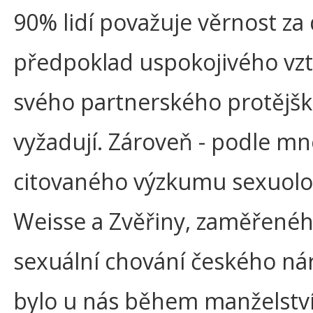
90% lidí považuje věrnost za 
předpoklad uspokojivého vz
svého partnerského protějšku
vyžadují. Zároveň - podle m
citovaného výzkumu sexuol
Weisse a Zvěřiny, zaměřené
sexuální chování českého ná
bylo u nás během manželstv