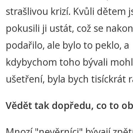
strašlivou krizí. Kvůli dětem 
pokusili ji ustát, což se nako
podařilo, ale bylo to peklo, a
kdybychom toho bývali mohli
ušetření, byla bych tisíckrát r
Vědět tak dopředu, co to o
Mnozí "nevěrníci" bývají zpě