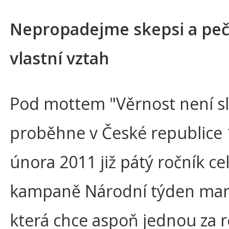
Nepropadejme skepsi a pe
vlastní vztah
Pod mottem "Věrnost není s
proběhne v České republice 1
února 2011 již pátý ročník ce
kampaně Národní týden manž
která chce aspoň jednou za 