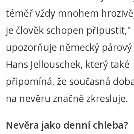
téměř vždy mnohem hrozivějš
je člověk schopen připustit,"
upozorňuje německý párový 
Hans Jellouschek, který také
připomíná, že současná dob
na nevěru značně zkresluje.
Nevěra jako denní chleba?