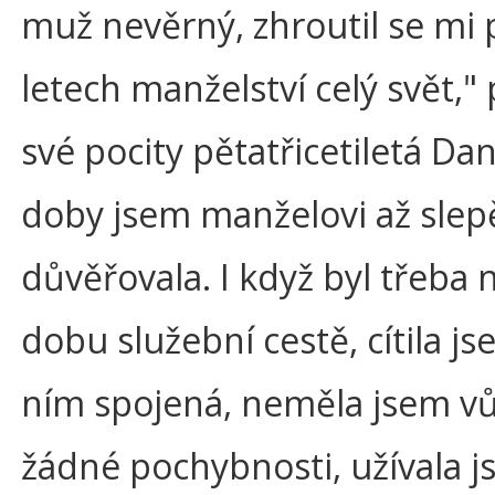
muž nevěrný, zhroutil se mi 
letech manželství celý svět,"
své pocity pětatřicetiletá Dan
doby jsem manželovi až slep
důvěřovala. I když byl třeba n
dobu služební cestě, cítila js
ním spojená, neměla jsem v
žádné pochybnosti, užívala j