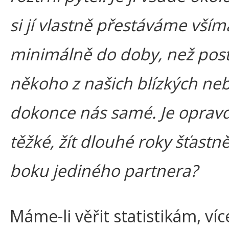
si jí vlastně přestáváme všíma
minimálně do doby, než pos
někoho z našich blízkých ne
dokonce nás samé. Je oprav
těžké, žít dlouhé roky šťastn
boku jediného partnera?
Máme-li věřit statistikám, víc