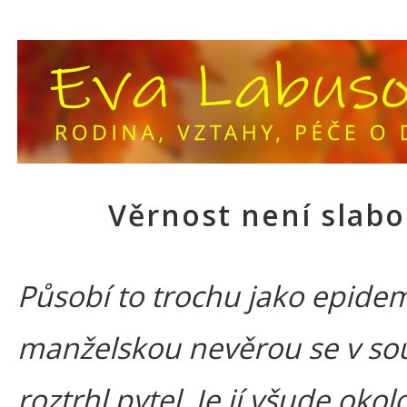
Věrnost není slabo
Působí to trochu jako epidem
manželskou nevěrou se v so
roztrhl pytel. Je jí všude okolo