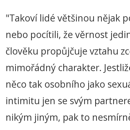
"Takoví lidé většinou nějak p
nebo pocítili, že věrnost je
člověku propůjčuje vztahu zc
mimořádný charakter. Jestliž
něco tak osobního jako sexuá
intimitu jen se svým partne
nikým jiným, pak to nesmírn