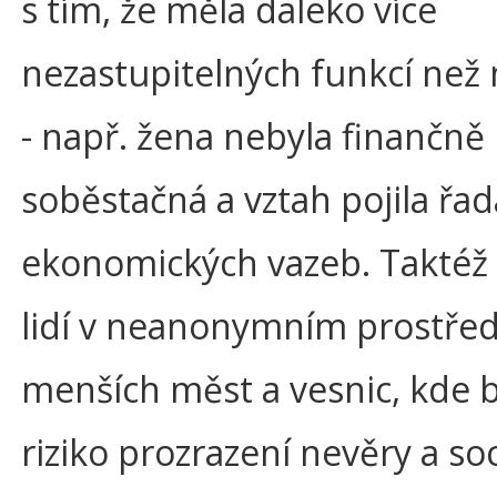
s tím, že měla daleko více
nezastupitelných funkcí než
- např. žena nebyla finančně
soběstačná a vztah pojila řad
ekonomických vazeb. Taktéž ž
lidí v neanonymním prostřed
menších měst a vesnic, kde 
riziko prozrazení nevěry a so