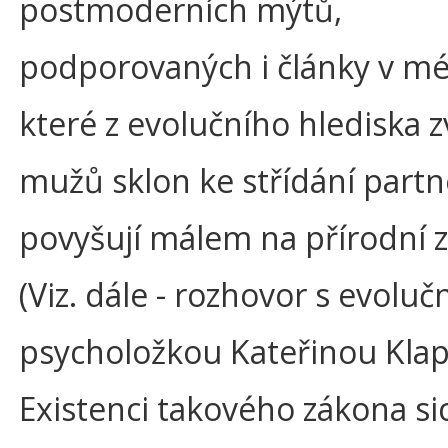
postmoderních mýtů,
podporovaných i články v mé
které z evolučního hlediska z
mužů sklon ke střídání part
povyšují málem na přírodní 
(Viz. dále - rozhovor s evoluč
psycholožkou Kateřinou Klap
Existenci takového zákona si