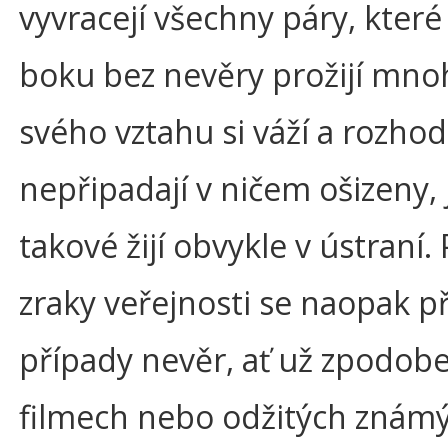
vyvracejí všechny páry, kter
boku bez nevěry prožijí mnoh
svého vztahu si váží a rozhod
nepřipadají v ničem ošizeny,
takové žijí obvykle v ústraní.
zraky veřejnosti se naopak př
případy nevěr, ať už zpodob
filmech nebo odžitých znám