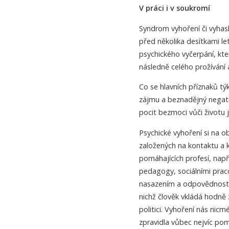
V práci i v soukromí
Syndrom vyhoření či vyhasl
před několika desítkami le
psychického vyčerpání, kte
následně celého prožívání 
Co se hlavních příznaků tý
zájmu a beznadějný negativ
pocit bezmoci vůči životu j
Psychické vyhoření si na o
založených na kontaktu a k
pomáhajících profesí, např
pedagogy, sociálními prac
nasazením a odpovědností, n
nichž člověk vkládá hodně z
politici. Vyhoření nás nic
zpravidla vůbec nejvíc po