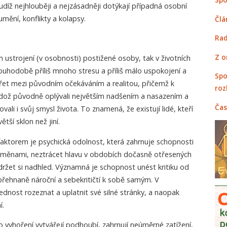
díž nejhlouběji a nejzásadněji dotýkají případná osobní
mění, konflikty a kolapsy.
Člá
Rad
Z o
m ustrojení (v osobnosti) postižené osoby, tak v životních
louhodobě příliš mnoho stresu a příliš málo uspokojení a
Spo
třet mezi původním očekáváním a realitou, přičemž k
roz
 kdož původně oplývali největším nadšením a nasazením a
Čas
vali i svůj smysl života. To znamená, že existují lidé, kteří
tší sklon než jiní.
ktorem je psychická odolnost, která zahrnuje schopnosti
změnami, neztrácet hlavu v obdobích dočasně otřesených
udržet si nadhled. Významná je schopnost unést kritiku od
přehnaně nároční a sebekritičtí k sobě samým. V
dnost rozeznat a uplatnit své silné stránky, a naopak
í.
o vyhoření vytvářejí podhoubí, zahrnují neúměrné zatížení,