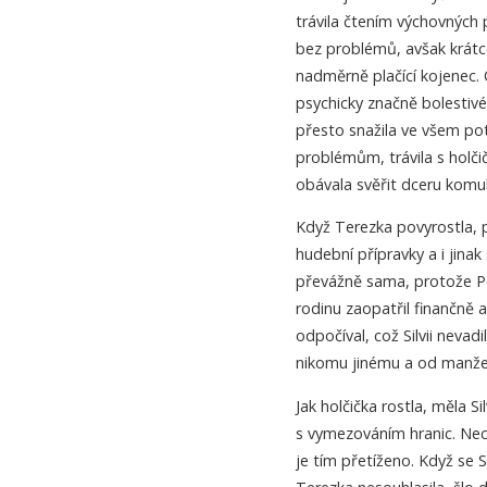
trávila čtením výchovných
bez problémů, avšak krátc
nadměrně plačící kojenec. Ob
psychicky značně bolestivé
přesto snažila ve všem pot
problémům, trávila s holči
obávala svěřit dceru komuko
Když Terezka povyrostla, př
hudební přípravky a i jinak
převážně sama, protože Pet
rodinu zaopatřil finančně 
odpočíval, což Silvii neva
nikomu jinému a od manžel
Jak holčička rostla, měla S
s vymezováním hranic. Nec
je tím přetíženo. Když se 