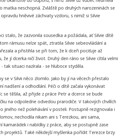
dítě okamžitě do odporu, s nímž Silvie už vůbec neuměla
ako matka neschopná. Zvláště po druhých narozeninách se
opravdu hněvivé záchvaty vzdoru, s nimiž si Silvie
i stalo, že zazvonila sousedka a požádala, ať Silvie dítě
tom rámusu nelze spát, ztratila Silvie sebeovládání a
ezala a přistihla se při tom, že k dceři pociťuje až
 že jí dcerka ničí život. Druhý den ráno se Silvie cítila velmi
- tak situaci nazírala - se hluboce styděla.
 se v Silvii něco zlomilo. Jako by jí na věcech přestalo
dní nadšení a odhodlání. Péči o dítě začala vykonávat
c se těšila, až přijde z práce Petr a dcerce se bude
učku na odpoledne odvedou prarodiče. V takových chvílích
ho jiného než polehávání v posteli. Postupně rezignovala i
domov, nechodila nikam ani s Terezkou, ani sama,
 kamarádek i nabídky z práce, aby se postupně zase
ch projektů. Také někdejší myšlenka pořídit Terezce brzy