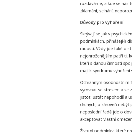
rozdáváme, a kde se nás tu
zklamání, selhání, neporozu
Důvody pro vyhoření
Skrývají se jak v psychické
podmínkách, přinášejí-li d
radosti. Vždy jde také o s
nejohroženějším patří ti,
kteří s danou činností spojo
mají k syndromu vyhoření vě
Ochranným osobnostním fa
vyrovnat se stresem a se 
jistot, ustát nepohodlí a 
druhých, a zároveň nebýt 
neposlední řadě jde o dove
akceptovat vlastní omezen
Životní podmínky, které pr