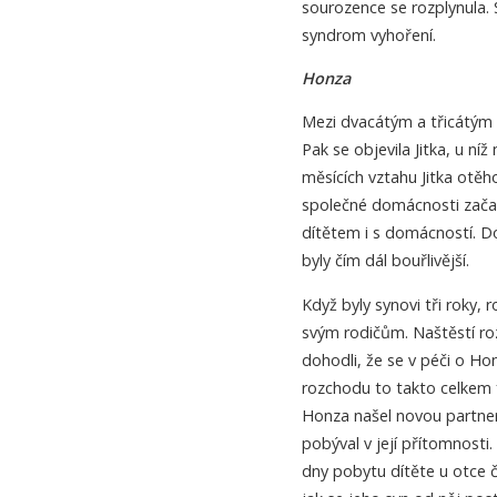
sourozence se rozplynula. S
syndrom vyhoření.
Honza
Mezi dvacátým a třicátým 
Pak se objevila Jitka, u ní
měsících vztahu Jitka otěh
společné domácnosti začal
dítětem i s domácností. Do
byly čím dál bouřlivější.
Když byly synovi tři roky, 
svým rodičům. Naštěstí ro
dohodli, že se v péči o H
rozchodu to takto celkem f
Honza našel novou partnerk
pobýval v její přítomnost
dny pobytu dítěte u otce č