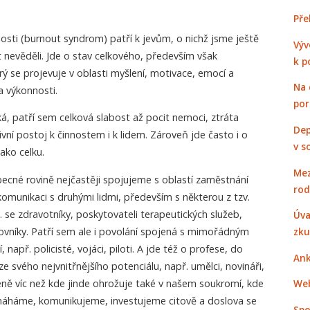
Pře
osti (burnout syndrom) patří k jevům, o nichž jsme ještě
Výv
t nevěděli. Jde o stav celkového, především však
k p
rý se projevuje v oblasti myšlení, motivace, emocí a
Na 
a výkonnosti.
po
ká, patří sem celková slabost až pocit nemoci, ztráta
Dep
ní postoj k činnostem i k lidem. Zároveň jde často i o
v s
ako celku.
Mez
becné rovině nejčastěji spojujeme s oblastí zaměstnání
rod
omunikaci s druhými lidmi, především s některou z tzv.
. se zdravotníky, poskytovateli terapeutických služeb,
Úva
ovníky. Patří sem ale i povolání spojená s mimořádným
zku
apř. policisté, vojáci, piloti. A jde též o profese, do
Ank
e svého nejvnitřnějšího potenciálu, např. umělci, novináři,
méně víc než kde jinde ohrožuje také v našem soukromí, kde
Web
máháme, komunikujeme, investujeme citově a doslova se
Spo