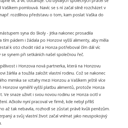
tupně víc a víc odtahuje. Od bývalých společných přátel se
d Vašíkem pomlouvá. Navíc se s ní začal silně rozcházet v
 např. rozdílnou představu o tom, kam poslat Vaška do
 nástupem syna do školy - Jitka nakonec prosadila
a tím pádem i žádala po Honzovi vyšší alimenty, aby měla
estal k otci chodit rád a Honza potřeboval čím dál víc
 se synem při setkáních našel společnou řeč.
rpělivost i Honzova nová partnerka, která na Honzovu
 žárlila a toužila založit vlastní rodinu. Což se nakonec
ého mimika se vztahy mezi Honzou a Vašíkem ještě více
ň Honzovi vyměřil vyšší platbu alimentů, protože Honza
at. Ve snaze uživit i svou novou rodinu se Honza ocitl v
í. Ačkoliv nyní pracoval ve firmě, kde nebyl příliš
o až tak nebavila, rozhodl se zůstat právě kvůli penězům.
yčerpaný a svůj vlastní život začal vnímat jako neuspokojivý
.