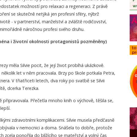
dostatek možností pro relaxaci a regeneraci. Z právě
ření se skutečně netýká jen profesní sféry, nýbrž
votě - v partnerství, manželství a zvláště rodičovství,
 mimořádně náročnou profesi svého druhu.
ména i životní okolnosti protagonistů pozměněny)
zy měla Silvie pocit, že její život probíhá ukázkově.
několik let v něm pracovala. Brzy po škole potkala Petra,
era. V třiatřiceti letech, dva roky po svatbě se Silvii
ítě, dcerka Terezka.
lně připravovala. Přečetla mnoho knih o výchově, těšila se,
lepší.
elkými zdravotními komplikacemi. Silvie musela předčasně
 pobývala v nemocnici a doma. Snášela to dobře, protože
h zcela ponořila do blížícího se mateřství a volný čas