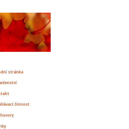
dní stránka
adenství
takt
ělávací činnost
hovory
nky