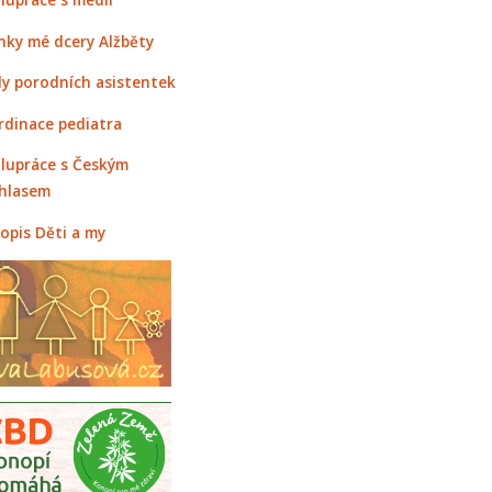
nky mé dcery Alžběty
y porodních asistentek
rdinace pediatra
lupráce s Českým
hlasem
opis Děti a my