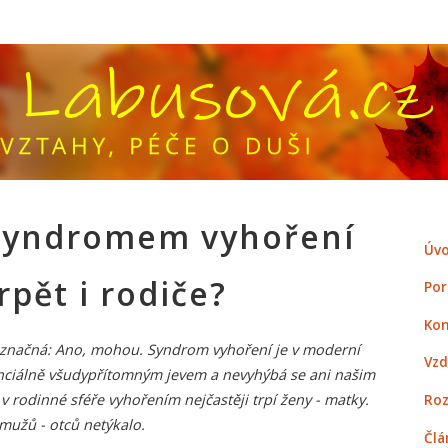
yndromem vyhoření
Úvo
rpět i rodiče?
Por
Kon
označná: Ano, mohou. Syndrom vyhoření je v moderní
Vzd
nciálně všudypřítomným jevem a nevyhýbá se ani našim
Roz
 rodinné sféře vyhořením nejčastěji trpí ženy - matky.
mužů - otců netýkalo.
Člá