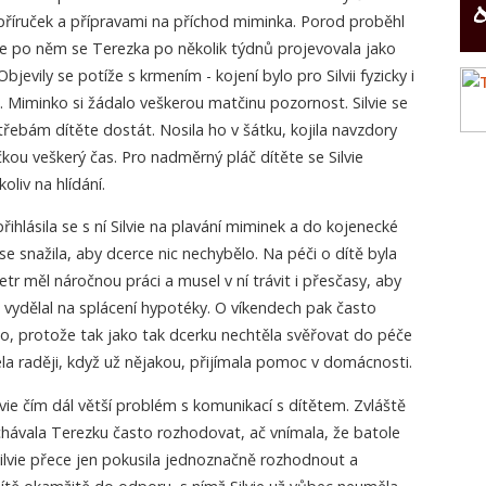
 příruček a přípravami na příchod miminka. Porod proběhl
e po něm se Terezka po několik týdnů projevovala jako
jevily se potíže s krmením - kojení bylo pro Silvii fyzicky i
. Miminko si žádalo veškerou matčinu pozornost. Silvie se
řebám dítěte dostát. Nosila ho v šátku, kojila navzdory
čkou veškerý čas. Pro nadměrný pláč dítěte se Silvie
liv na hlídání.
ihlásila se s ní Silvie na plavání miminek a do kojenecké
 se snažila, aby dcerce nic nechybělo. Na péči o dítě byla
r měl náročnou práci a musel v ní trávit i přesčasy, aby
a vydělal na splácení hypotéky. O víkendech pak často
dilo, protože tak jako tak dcerku nechtěla svěřovat do péče
a raději, když už nějakou, přijímala pomoc v domácnosti.
ilvie čím dál větší problém s komunikací s dítětem. Zvláště
hávala Terezku často rozhodovat, ač vnímala, že batole
Silvie přece jen pokusila jednoznačně rozhodnout a