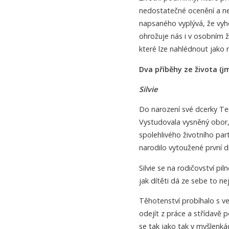
nedostatečné ocenění a ne
napsaného vyplývá, že vyho
ohrožuje nás i v osobním ži
které lze nahlédnout jako
Dva příběhy ze života (j
Silvie
Do narození své dcerky Tere
Vystudovala vysněný obor, 
spolehlivého životního partn
narodilo vytoužené první d
Silvie se na rodičovství pi
jak dítěti dá ze sebe to nej
Těhotenství probíhalo s v
odejít z práce a střídavě
se tak jako tak v myšlenkác