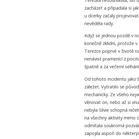
Terezka nesouhlasila, šlo 
zacházet a připadala si j
u dcerky začaly projevovat 
nevěděla rady.
Když se jednou pozdě v noc
konečně zklidní, protože v 
Terezce poprvé v životě nař
nenávist pramenící z pocitu,
špatně a za večerní selhání 
Od tohoto incidentu jako by
záležet. Vytratilo se půvo
mechanicky. Ze všeho nejví
věnovat on, nebo až si vn
nebyla Silvie schopná niče
na všechny aktivity mimo 
odmítala soukromá pozvání
zapojila aspoň do některý