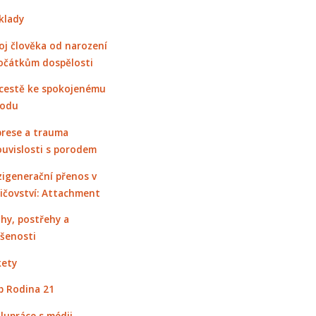
klady
oj člověka od narození
očátkům dospělosti
cestě ke spokojenému
rodu
rese a trauma
ouvislosti s porodem
igenerační přenos v
ičovství: Attachment
hy, postřehy a
šenosti
ety
 Rodina 21
lupráce s médii