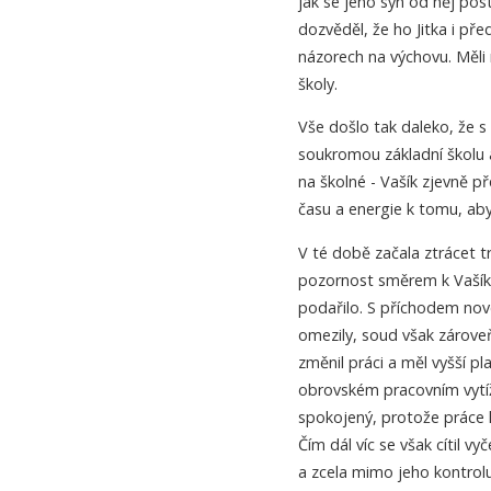
jak se jeho syn od něj pos
dozvěděl, že ho Jitka i pře
názorech na výchovu. Měli
školy.
Vše došlo tak daleko, že s
soukromou základní školu 
na školné - Vašík zjevně př
času a energie k tomu, aby
V té době začala ztrácet t
pozornost směrem k Vašíkovi
podařilo. S příchodem nov
omezily, soud však zárove
změnil práci a měl vyšší pl
obrovském pracovním vytížen
spokojený, protože práce h
Čím dál víc se však cítil v
a zcela mimo jeho kontrolu