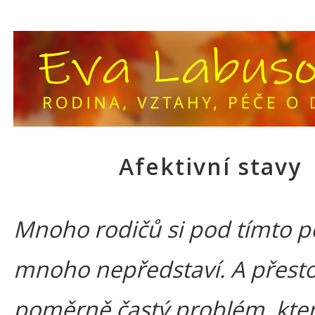
Afektivní stavy
Mnoho rodičů si pod tímto 
mnoho nepředstaví. A přesto
poměrně častý problém, kte