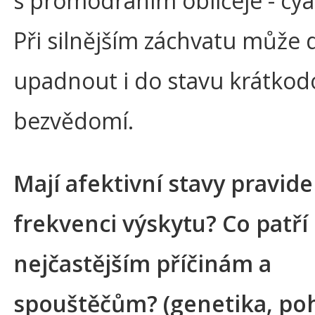
s promodráním obličeje - cy
Při silnějším záchvatu může 
upadnout i do stavu krátko
bezvědomí.
Mají afektivní stavy pravid
frekvenci výskytu? Co patří
nejčastějším příčinám a
spouštěčům? (genetika, poh