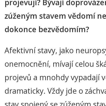
projevují? Bývají doprováze
zúženým stavem vědomí n
dokonce bezvědomím?
Afektivní stavy, jako neurop
onemocnění, mívají celou šk
projevů a mnohdy vypadají v
dramaticky. Vždy jde o záchv
stav spojený se zúženým st