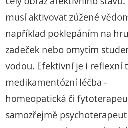
celý obraz afektivního stavu.
musí aktivovat zúžené vědo
například poklepáním na hru
zadeček nebo omytím stude
vodou. Efektivní je i reflexní 
medikamentózní léčba -
homeopatická či fytoterapeut
samozřejmě psychoterapeut