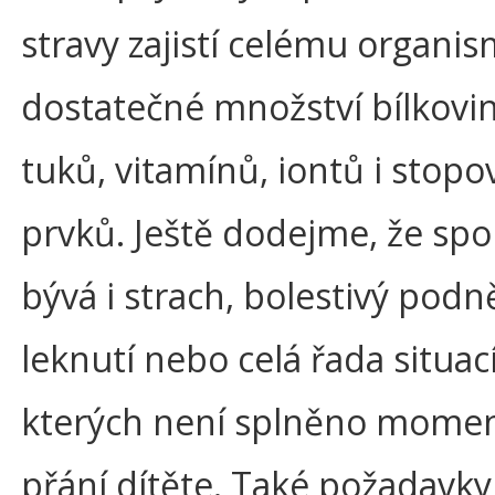
stravy zajistí celému organi
dostatečné množství bílkovin
tuků, vitamínů, iontů i stopo
prvků. Ještě dodejme, že sp
bývá i strach, bolestivý podn
leknutí nebo celá řada situací
kterých není splněno momen
přání dítěte. Také požadavky