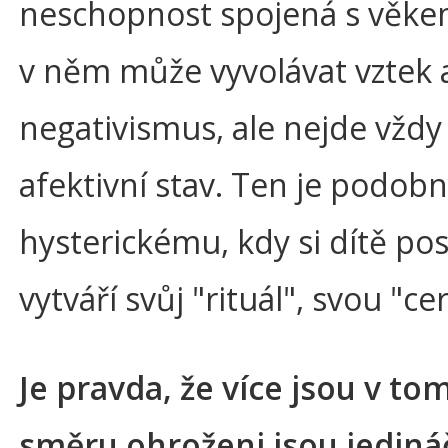
neschopnost spojená s věkem
v něm může vyvolávat vztek 
negativismus, ale nejde vždy
afektivní stav. Ten je podob
hysterickému, kdy si dítě po
vytváří svůj "rituál", svou "c
Je pravda, že více jsou v to
směru ohroženi jsou jedin