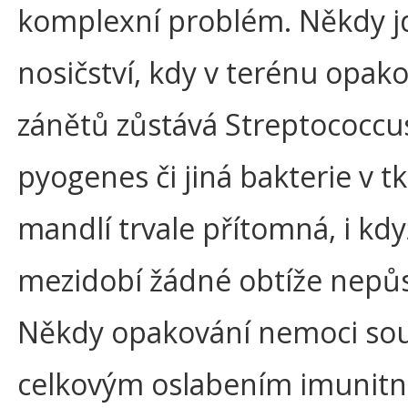
komplexní problém. Někdy jd
nosičství, kdy v terénu opak
zánětů zůstává Streptococcu
pyogenes či jiná bakterie v t
mandlí trvale přítomná, i kdy
mezidobí žádné obtíže nepůs
Někdy opakování nemoci souv
celkovým oslabením imunitn