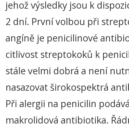
jehož výsledky jsou k dispozi
2 dní. První volbou při stre
angíně je penicilinové antibi
citlivost streptokoků k penici
stále velmi dobrá a není nut
nasazovat širokospektrá antib
Při alergii na penicilin podá
makrolidová antibiotika. Řád