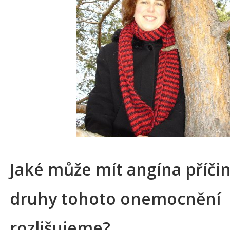
Jaké může mít angína příčin
druhy tohoto onemocnění
rozlišujeme?