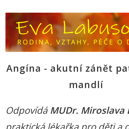
Angína - akutní zánět p
mandlí
Odpovídá
MUDr. Miroslava 
praktická lékařka pro děti a 