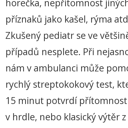
horečka, nepřítomnost jinýc
příznaků jako kašel, rýma atd
Zkušený pediatr se ve většin
případů nesplete. Při nejasn
nám v ambulanci může pomoc
rychlý streptokokový test, kt
15 minut potvrdí přítomnost
v hrdle, nebo klasický výtěr z