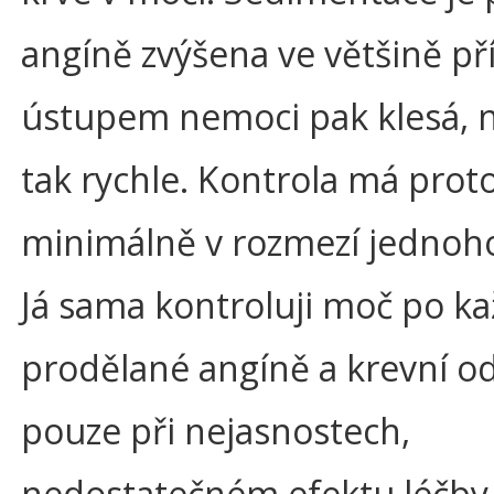
angíně zvýšena ve většině př
ústupem nemoci pak klesá, 
tak rychle. Kontrola má prot
minimálně v rozmezí jednoh
Já sama kontroluji moč po k
prodělané angíně a krevní o
pouze při nejasnostech,
nedostatečném efektu léčby