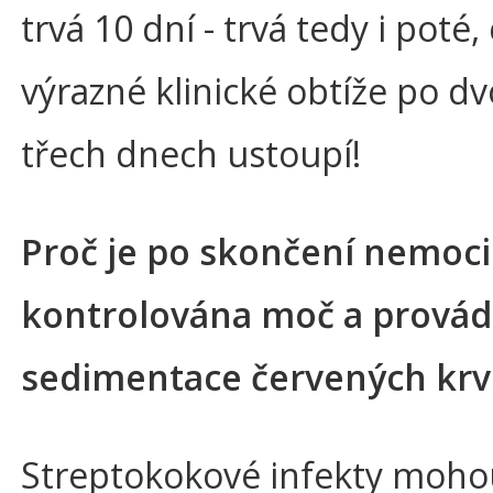
trvá 10 dní - trvá tedy i poté,
výrazné klinické obtíže po d
třech dnech ustoupí!
Proč je po skončení nemoci
kontrolována moč a prová
sedimentace červených krv
Streptokokové infekty moho