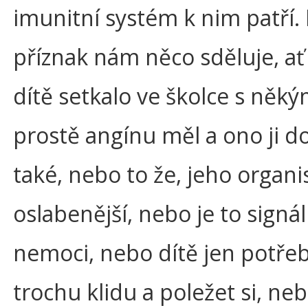
imunitní systém k nim patří.
příznak nám něco sděluje, ať 
dítě setkalo ve školce s něk
prostě angínu měl a ono ji d
také, nebo to že, jeho organ
oslabenější, nebo je to signál
nemoci, nebo dítě jen potře
trochu klidu a poležet si, ne