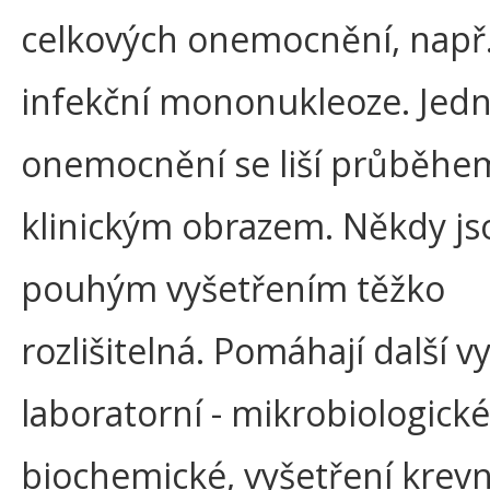
celkových onemocnění, např.
infekční mononukleoze. Jedn
onemocnění se liší průběhem
klinickým obrazem. Někdy js
pouhým vyšetřením těžko
rozlišitelná. Pomáhají další v
laboratorní - mikrobiologické
biochemické, vyšetření krev