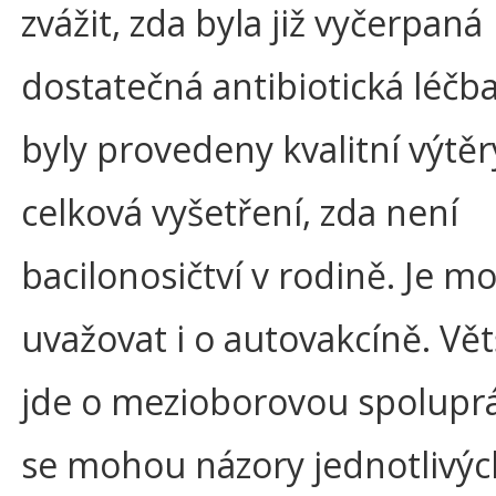
zvážit, zda byla již vyčerpaná
dostatečná antibiotická léčba
byly provedeny kvalitní výtěry
celková vyšetření, zda není
bacilonosičtví v rodině. Je m
uvažovat i o autovakcíně. Vě
jde o mezioborovou spoluprá
se mohou názory jednotlivýc