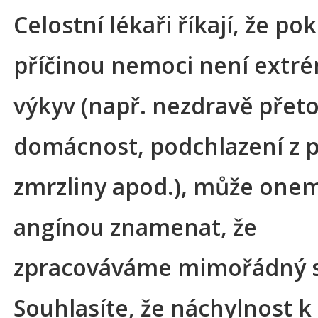
Celostní lékaři říkají, že po
příčinou nemoci není extr
výkyv (např. nezdravě přet
domácnost, podchlazení z 
zmrzliny apod.), může one
angínou znamenat, že
zpracováváme mimořádný s
Souhlasíte, že náchylnost k