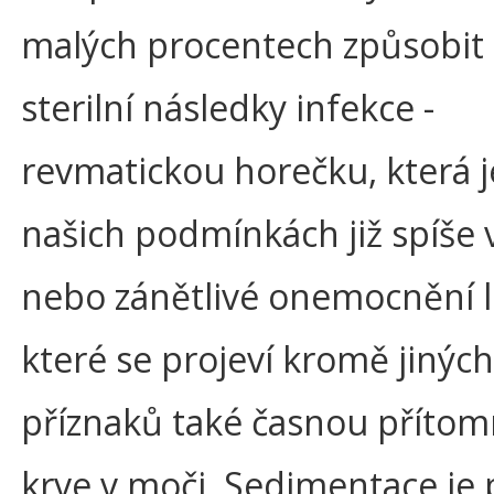
malých procentech způsobit 
sterilní následky infekce -
revmatickou horečku, která j
našich podmínkách již spíše 
nebo zánětlivé onemocnění l
které se projeví kromě jiných
příznaků také časnou přítom
krve v moči. Sedimentace je 