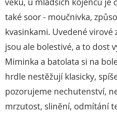
věku, u mladších kojenců je 
také soor - moučnivka, způs
kvasinkami. Uvedené virové 
jsou ale bolestivé, a to dost 
Miminka a batolata si na bole
hrdle nestěžují klasicky, spíš
pozorujeme nechutenství, ne
mrzutost, slinění, odmítání t