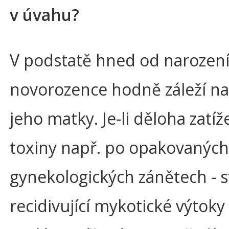
v úvahu?
V podstatě hned od narození
novorozence hodně záleží na
jeho matky. Je-li děloha zatí
toxiny např. po opakovaných
gynekologických zánětech - s
recidivující mykotické výtoky 