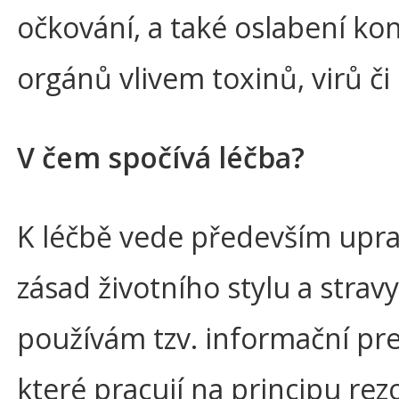
očkování, a také oslabení ko
orgánů vlivem toxinů, virů či 
V čem spočívá léčba?
K léčbě vede především upr
zásad životního stylu a stravy
používám tzv. informační pre
které pracují na principu re