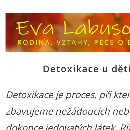
Detoxikace u dět
Detoxikace je proces, při kte
zbavujeme nežádoucích neb
dokonce jedovatých látek. Ri