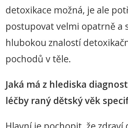
detoxikace možná, je ale pot
postupovat velmi opatrně a 
hlubokou znalostí detoxikač
pochodů v těle.
Jaká má z hlediska diagnost
léčby raný dětský věk speci
Hlavní je pochopit, že zdraví 