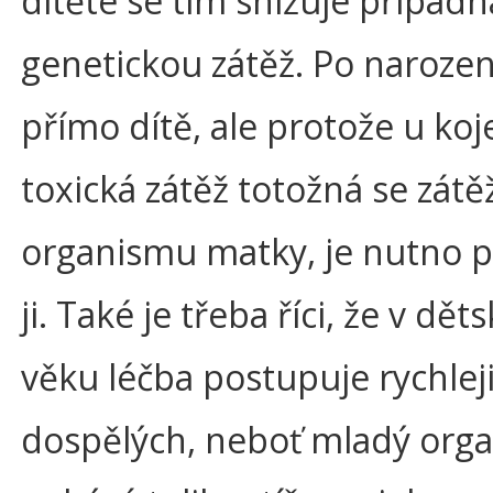
dítěte se tím snižuje případn
genetickou zátěž. Po narozen
přímo dítě, ale protože u koj
toxická zátěž totožná se zátě
organismu matky, je nutno p
ji. Také je třeba říci, že v dě
věku léčba postupuje rychlej
dospělých, neboť mladý org