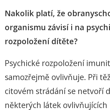
Nakolik platí, že obranysc
organismu závisí i na psyc
rozpoložení dítěte?
Psychické rozpoložení imuni
samozřejmě ovlivňuje. Při t
citovém strádání se netvoří 
některých látek ovlivňujících