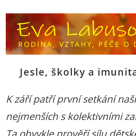
Jesle, školky a imunit
K září patří první setkání naš
nejmenších s kolektivními za
Ta obvykle prověří sílu dětsk