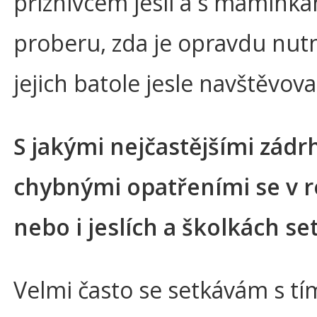
příznivcem jeslí a s maminka
proberu, zda je opravdu nut
jejich batole jesle navštěvova
S jakými nejčastějšími zádrh
chybnými opatřeními se v 
nebo i jeslích a školkách se
Velmi často se setkávám s tí