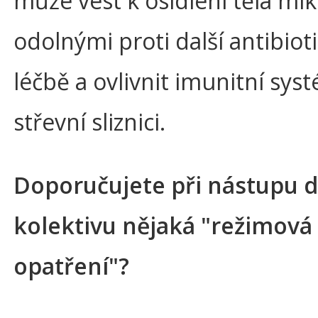
může vést k osídlení těla mi
odolnými proti další antibiot
léčbě a ovlivnit imunitní sys
střevní sliznici.
Doporučujete při nástupu d
kolektivu nějaká "režimová
opatření"?