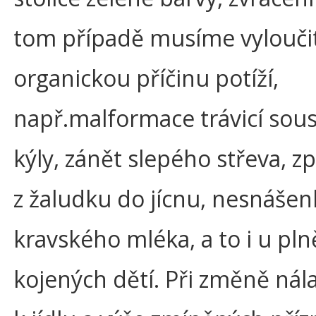
tom případě musíme vylouči
organickou příčinu potíží,
např.malformace trávicí sous
kýly, zánět slepého střeva, z
z žaludku do jícnu, nesnášenl
kravského mléka, a to i u pln
kojených dětí. Při změně nála