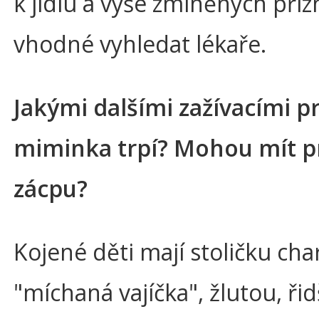
k jídlu a výše zmíněných příz
vhodné vyhledat lékaře.
Jakými dalšími zažívacími 
miminka trpí? Mohou mít p
zácpu?
Kojené děti mají stoličku cha
"míchaná vajíčka", žlutou, ři