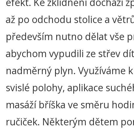
efekt. Ke zklidnění dochází z
až po odchodu stolice a větrů
především nutno dělat vše pr
abychom vypudili ze střev dí
nadměrný plyn. Využíváme 
svislé polohy, aplikace suché
masáží bříška ve směru hod
ručiček. Některým dětem p