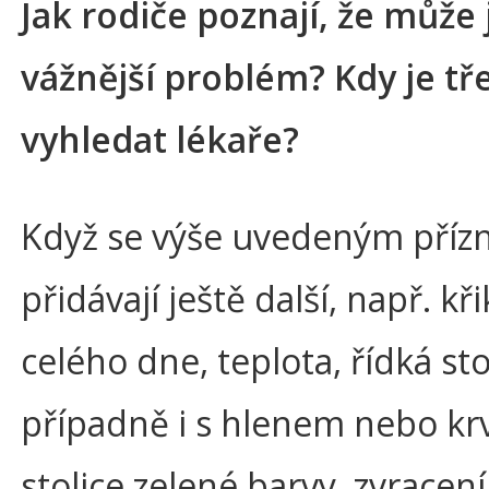
Jak rodiče poznají, že může j
vážnější problém? Kdy je tř
vyhledat lékaře?
Když se výše uvedeným příz
přidávají ještě další, např. k
celého dne, teplota, řídká sto
případně i s hlenem nebo kr
stolice zelené barvy, zvracen