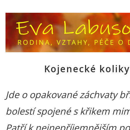
Kojenecké koliky
Jde o opakované záchvaty bř
bolestí spojené s křikem mi
Patří k nejnepříjemnějším po