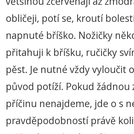
většinou zčervenají až zmodra
obličeji, potí se, kroutí bolest
napnuté bříško. Nožičky něk
přitahuji k bříšku, ručičky svír
pěst. Je nutné vždy vyloučit 
původ potíží. Pokud žádnou 
příčinu nenajdeme, jde o s ne
pravděpodobností právě koli