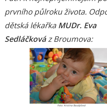
prvního půlroku života. Odp
dětská lékařka
MUDr. Eva
Sedláčková
z Broumova:
Foto: Kristina Baudyšová