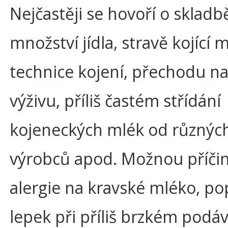
Nejčastěji se hovoří o skladb
množství jídla, stravě kojící 
technice kojení, přechodu n
výživu, příliš častém střídání
kojeneckých mlék od různýc
výrobců apod. Možnou příčin
alergie na kravské mléko, po
lepek při příliš brzkém podá