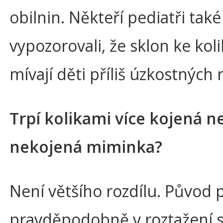
obilnin. Někteří pediatři také
vypozorovali, že sklon ke kol
mívají děti příliš úzkostných 
Trpí kolikami více kojená n
nekojená miminka?
Není většího rozdílu. Původ p
pravděpodobně v roztažení s