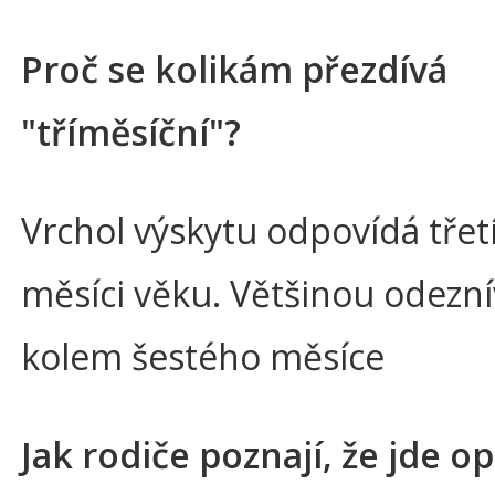
Proč se kolikám přezdívá
"tříměsíční"?
Vrchol výskytu odpovídá tře
měsíci věku. Většinou odezní
kolem šestého měsíce
Jak rodiče poznají, že jde o