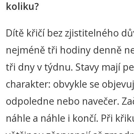
koliku?
Dítě křičí bez zjistitelného 
nejméně tři hodiny denně n
tři dny v týdnu. Stavy mají p
charakter: obvykle se objevu
odpoledne nebo navečer. Zač
náhle a náhle i končí. Při křik