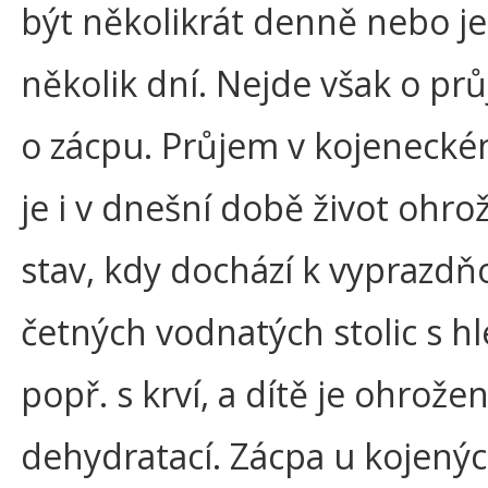
být několikrát denně nebo j
několik dní. Nejde však o pr
o zácpu. Průjem v kojeneck
je i v dnešní době život ohrož
stav, kdy dochází k vyprazdň
četných vodnatých stolic s h
popř. s krví, a dítě je ohrože
dehydratací. Zácpa u kojenýc