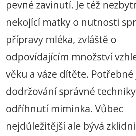
pevné zavinutí. Je též nezbyt
nekojící matky o nutnosti sp
přípravy mléka, zvláště o
odpovídajícím množství vzh
věku a váze dítěte. Potřebné 
dodržování správné techniky 
odříhnutí miminka. Vůbec
nejdůležitější ale bývá zklidni