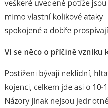
veškeré uvedené potíže jsou 
mimo vlastní kolikové ataky
spokojené a dobře prospívají
Ví se něco o příčině vzniku 
Postiženi bývají neklidní, hltav
kojenci, celkem jde asi o 10-1
Názory jinak nejsou jednotné