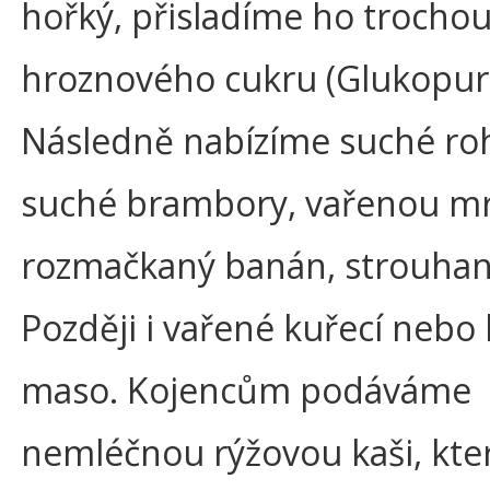
hořký, přisladíme ho trocho
hroznového cukru (Glukopur
Následně nabízíme suché roh
suché brambory, vařenou mr
rozmačkaný banán, strouhané
Později i vařené kuřecí nebo
maso. Kojencům podáváme
nemléčnou rýžovou kaši, kte