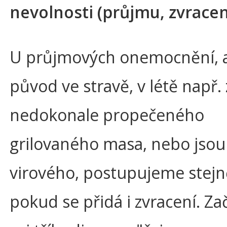
nevolnosti (průjmu, zvrace
U průjmových onemocnění, ať
původ ve stravě, v létě např. 
nedokonale propečeného
grilovaného masa, nebo jso
virového, postupujeme stejně
pokud se přidá i zvracení. Z