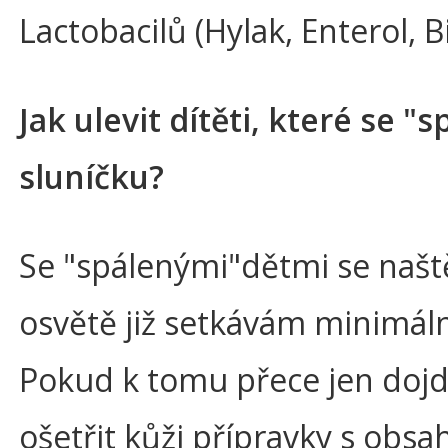
Lactobacilů (Hylak, Enterol, B
Jak ulevit dítěti, které se "s
sluníčku?
Se "spálenými"dětmi se naště
osvětě již setkávám minimál
Pokud k tomu přece jen dojd
ošetřit kůži přípravky s obs