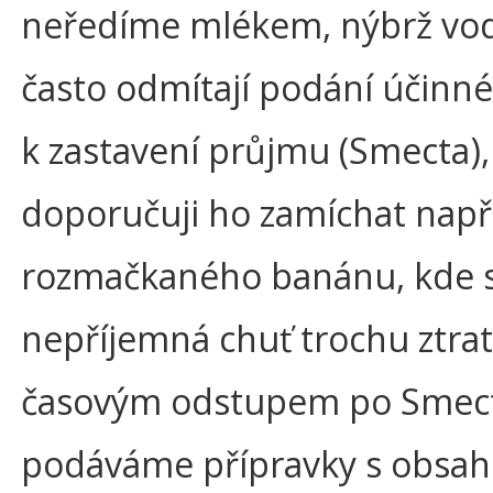
neředíme mlékem, nýbrž vod
často odmítají podání účinn
k zastavení průjmu (Smecta),
doporučuji ho zamíchat např
rozmačkaného banánu, kde se
nepříjemná chuť trochu ztratí
časovým odstupem po Smec
podáváme přípravky s obsa