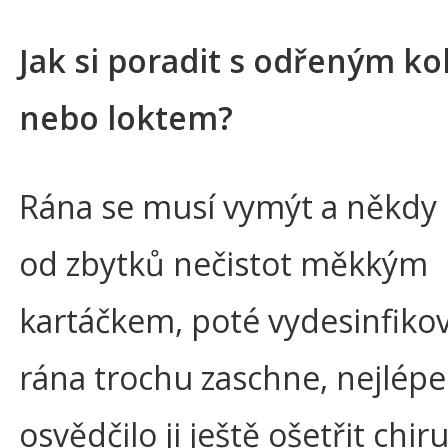
Jak si poradit s odřeným k
nebo loktem?
Rána se musí vymýt a někdy i 
od zbytků nečistot měkkým
kartáčkem, poté vydesinfikov
rána trochu zaschne, nejlépe
osvědčilo ji ještě ošetřit chi