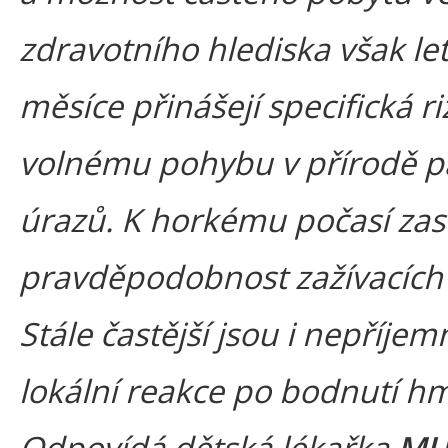
zdravotního hlediska však let
měsíce přinášejí specifická ri
volnému pohybu v přírodě pa
úrazů. K horkému počasí zas
pravděpodobnost zažívacích 
Stále častější jsou i nepříjem
lokální reakce po bodnutí h
Odpovídá dětská lékařka
MU