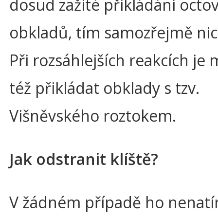
dosud zažité přikládání octo
obkladů, tím samozřejmě nic
Při rozsáhlejších reakcích je
též přikládat obklady s tzv.
Višněvského roztokem.
Jak odstranit klíště?
V žádném případě ho nenat