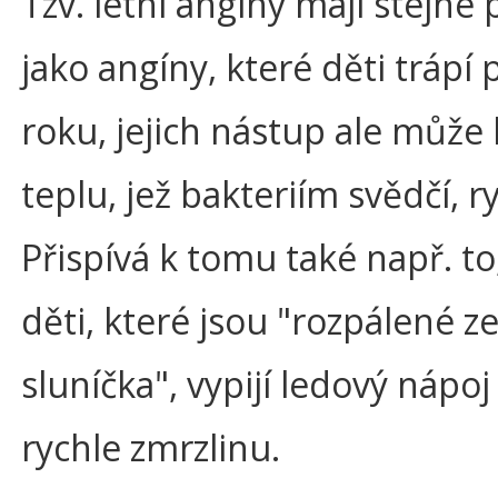
Tzv. letní angíny mají stejné
jako angíny, které děti trápí
roku, jejich nástup ale může 
teplu, jež bakteriím svědčí, ry
Přispívá k tomu také např. to
děti, které jsou "rozpálené z
sluníčka", vypijí ledový nápo
rychle zmrzlinu.