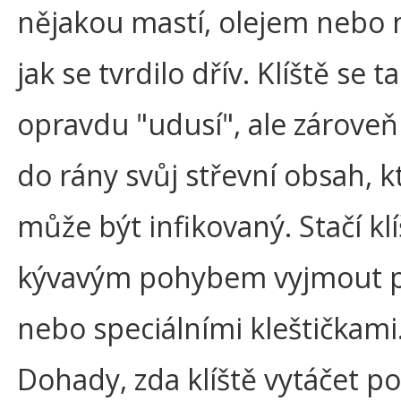
nějakou mastí, olejem nebo
jak se tvrdilo dřív. Klíště se t
opravdu "udusí", ale zároveň
do rány svůj střevní obsah, k
může být infikovaný. Stačí klí
kývavým pohybem vyjmout p
nebo speciálními kleštičkami
Dohady, zda klíště vytáčet p