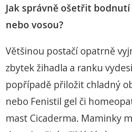
Jak správně ošetřit bodnutí
nebo vosou?
Většinou postačí opatrně vy
zbytek žihadla a ranku vydesi
popřípadě přiložit chladný o
nebo Fenistil gel či homeopa
mast Cicaderma. Maminky m