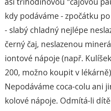
asi tříhodinovou "čajovou pa
kdy podáváme - zpočátku po 
- slabý chladný nejlépe nesl
černý čaj, neslazenou minerá
iontové nápoje (např. Kulíše
200, možno koupit v lékárně)
Nepodáváme coca-colu ani ji
kolové nápoje. Odmítá-li dítě