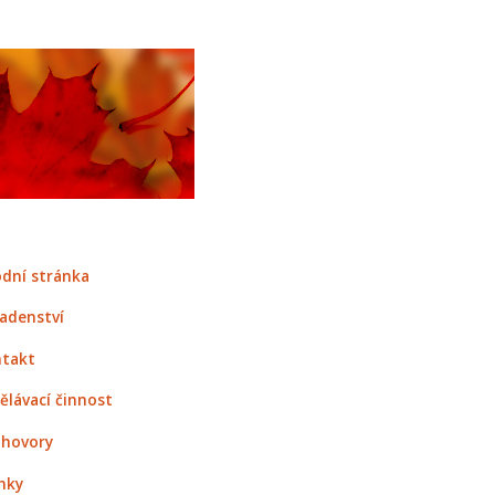
dní stránka
adenství
takt
ělávací činnost
hovory
nky