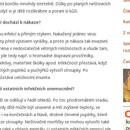
ní končilo mnohdy smrtelně. Důlky po planých neštovicích
Člá
dyž si je dítě rozškrábne a poraní si kůži.
Rad
tí dochází k nákaze?
Z o
u infekcí a přímým stykem. Nakažený jedinec virus
ny před výsevem vyrážky, a proto je nákaza tak invazivní.
Spo
ejména v nedostatečně větrných místnostech a všude tam,
roz
- jde tedy např. o hromadné dopravní prostředky,
Čas
lektivy, mateřské školky apod. Infekčnost přestává, když
ných pupínků a puchýřků vytvoří stroupky. Po
tává celoživotní imunita.
od ostatních infekčních onemocnění?
se odlišují v řadě ohledů. Po tzv. prodromálním stadiu,
, kdy dítě může být unavené a mít zvýšené teploty, se
e i na končetinách a hlavě, drobné červené pupínky, které
éze stroupky. Neštovičné morfičky se mohou vytvořit také
 a také v oblasti genitálu. U ostatních infekčních nemocí jde