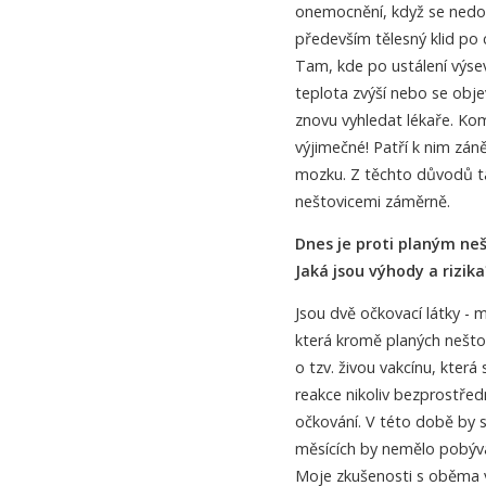
onemocnění, když se nedod
především tělesný klid po 
Tam, kde po ustálení výse
teplota zvýší nebo se objev
znovu vyhledat lékaře. Kom
výjimečné! Patří k nim záně
mozku. Z těchto důvodů ta
neštovicemi záměrně.
Dnes je proti planým ne
Jaká jsou výhody a rizika
Jsou dvě očkovací látky - 
která kromě planých neštov
o tzv. živou vakcínu, která
reakce nikoliv bezprostř
očkování. V této době by se
měsících by nemělo pobýva
Moje zkušenosti s oběma v