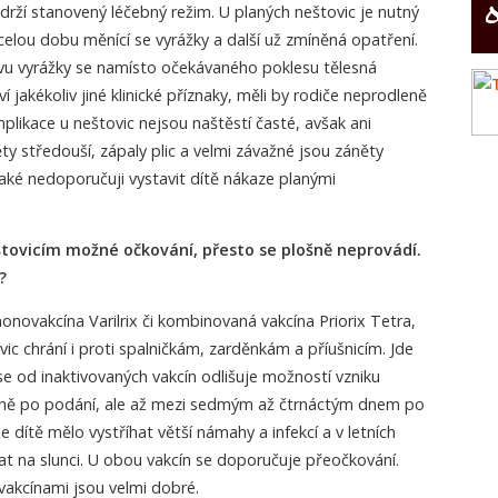
rží stanovený léčebný režim. U planých neštovic je nutný
celou dobu měnící se vyrážky a další už zmíněná opatření.
vu vyrážky se namísto očekávaného poklesu tělesná
í jakékoliv jiné klinické příznaky, měli by rodiče neprodleně
plikace u neštovic nejsou naštěstí časté, avšak ani
ty středouší, zápaly plic a velmi závažné jsou záněty
ké nedoporučuji vystavit dítě nákaze planými
štovicím možné očkování, přesto se plošně neprovádí.
?
monovakcína Varilrix či kombinovaná vakcína Priorix Tetra,
ic chrání i proti spalničkám, zarděnkám a příušnicím. Jde
 se od inaktivovaných vakcín odlišuje možností vzniku
edně po podání, ale až mezi sedmým až čtrnáctým dnem po
 dítě mělo vystříhat větší námahy a infekcí a v letních
t na slunci. U obou vakcín se doporučuje přeočkování.
akcínami jsou velmi dobré.