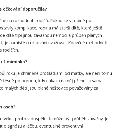
e očkování doporučila?
čně na rozhodnutí rodičů. Pokud se v rodině po
stavily komplikace, rodina má starší dítě, které ještě
kde dítě trpí jinou závažnou nemocí a průběh planých
it, je namístě o očkování uvažovat. Konečné rozhodnutí
 rodičích.
 už miminka?
o půl roku je chráněné protilátkami od matky, ale není tomu
ě těsně po porodu, kdy nákazu na něj přenesla sama
to malých dětí jsou plané neštovice považovány za
ch osob?
 věku, proto v dospělosti může být průběh závažný. Je
t diagnózu a léčbu, eventuelně preventivní