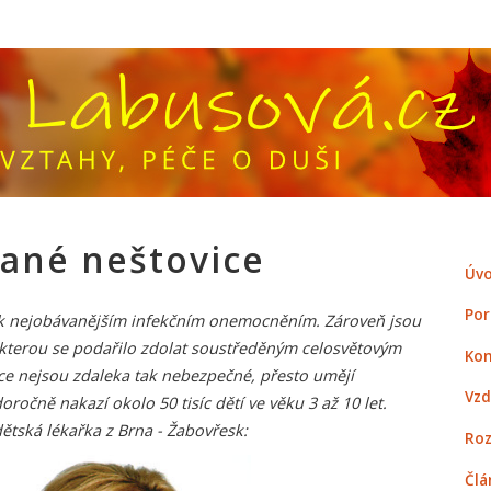
lané neštovice
Úvo
Por
y k nejobávanějším infekčním onemocněním. Zároveň jsou
 kterou se podařilo zdolat soustředěným celosvětovým
Kon
ce nejsou zdaleka tak nebezpečné, přesto umějí
Vzd
doročně nakazí okolo 50 tisíc dětí ve věku 3 až 10 let.
dětská lékařka z Brna - Žabovřesk:
Roz
Člá