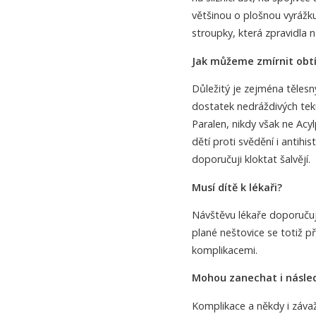
většinou o plošnou vyrážk
stroupky, která zpravidla n
Jak můžeme zmírnit obt
Důležitý je zejména těles
dostatek nedráždivých tekut
Paralen, nikdy však ne Acyl
dětí proti svědění i antih
doporučuji kloktat šalvějí.
Musí dítě k lékaři?
Návštěvu lékaře doporučuji
plané neštovice se totiž
komplikacemi.
Mohou zanechat i násle
Komplikace a někdy i záva