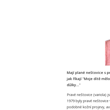
Mají plané neštovice s 
jak říkají "Moje dítě mě
důlky…"
Pravé neštovice (variola) 
1979 byly pravé neštovice 
podobné kožní projevy, av