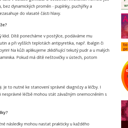
u, bez dynamických proměn - pupínky, puchýřky a
ezasahuje do vlasaté části hlavy.
íže?
ný klid. Dítě ponecháme v postýlce, podáváme mu
in a při vyšších teplotách antipyretika, např. Ibalgin či
pyrin! Na kůži aplikujeme zklidňující tekutý pudr a u malých
istaminika. Pokud má dítě neštovičky v ústech, potom
. Je to nutné ke stanovení správné diagnózy a léčby. I
 při nesprávné léčbě mohou stát závažným onemocněním s
dky?
žné následky mohou nastat prakticky u každého