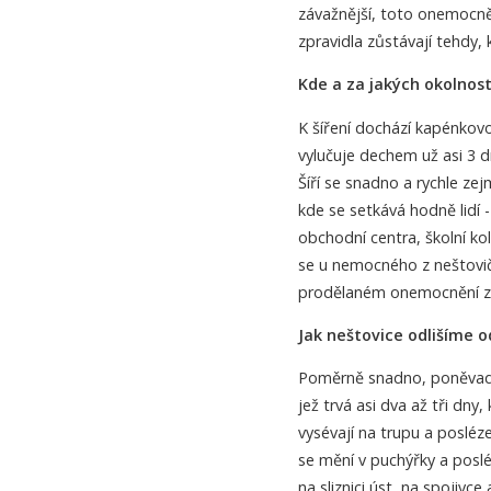
závažnější, toto onemocně
zpravidla zůstávají tehdy, k
Kde a za jakých okolnos
K šíření dochází kapénkovo
vylučuje dechem už asi 3 d
Šíří se snadno a rychle z
kde se setkává hodně lidí 
obchodní centra, školní ko
se u nemocného z neštovič
prodělaném onemocnění zůs
Jak neštovice odlišíme 
Poměrně snadno, poněvadž 
jež trvá asi dva až tři dny
vysévají na trupu a posléz
se mění v puchýřky a posl
na sliznici úst, na spojivce