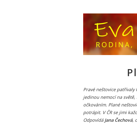
P
Pravé neštovice patříval
jedinou nemocí na světě,
očkováním. Plané neštovi
potrápit. V ČR se jimi kaž
Odpovídá
Jana Čechová
, 