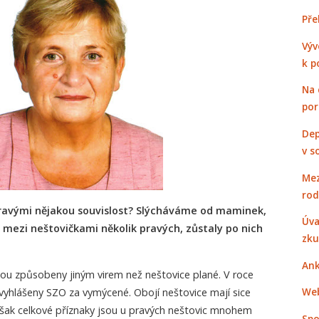
Pře
Výv
k p
Na 
po
Dep
v s
Mez
rod
pravými nějakou souvislost? Slýcháváme od maminek,
Úva
lo mezi neštovičkami několik pravých, zůstaly po nich
zku
Ank
jsou způsobeny jiným virem než neštovice plané. V roce
Web
vyhlášeny SZO za vymýcené. Obojí neštovice mají sice
šak celkové příznaky jsou u pravých neštovic mnohem
Spo