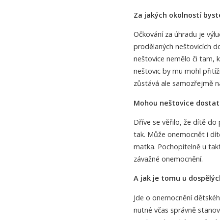
Za jakých okolností byst
Očkování za úhradu je výlu
prodělaných neštovicích do
neštovice nemělo či tam, 
neštovic by mu mohl přitíž
zůstává ale samozřejmě na
Mohou neštovice dostat
Dříve se věřilo, že dítě d
tak. Může onemocnět i dít
matka. Pochopitelně u tak
závažné onemocnění.
A jak je tomu u dospělý
Jde o onemocnění dětského
nutné včas správně stanovi