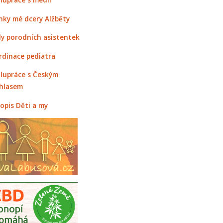
nky mé dcery Alžběty
y porodních asistentek
rdinace pediatra
lupráce s Českým
hlasem
opis Děti a my