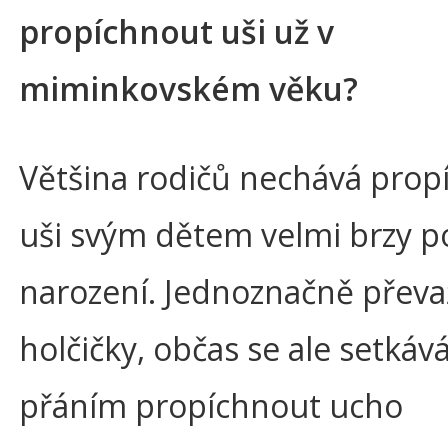
propíchnout uši už v
miminkovském věku?
Většina rodičů nechává prop
uši svým dětem velmi brzy p
narození. Jednoznačně převa
holčičky, občas se ale setkáv
přáním propíchnout ucho