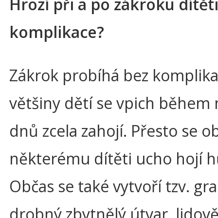
Hrozí při a po zákroku dítět
komplikace?
Zákrok probíhá bez komplika
většiny dětí se vpich během 
dnů zcela zahojí. Přesto se o
některému dítěti ucho hojí h
Občas se také vytvoří tzv. gr
drobný zbytnělý útvar, lidov