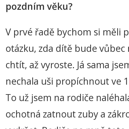
pozdním věku?
V prvé řadě bychom si měli p
otázku, zda dítě bude vůbec
chtít, až vyroste. Já sama jse
nechala uši propíchnout ve 1
To už jsem na rodiče naléhal
ochotná zatnout zuby a zákr