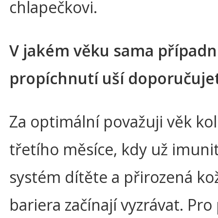
chlapečkovi.
V jakém věku sama případn
propíchnutí uší doporučuje
Za optimální považuji věk k
třetího měsíce, kdy už imuni
systém dítěte a přirozená ko
bariera začínají vyzrávat. Pro