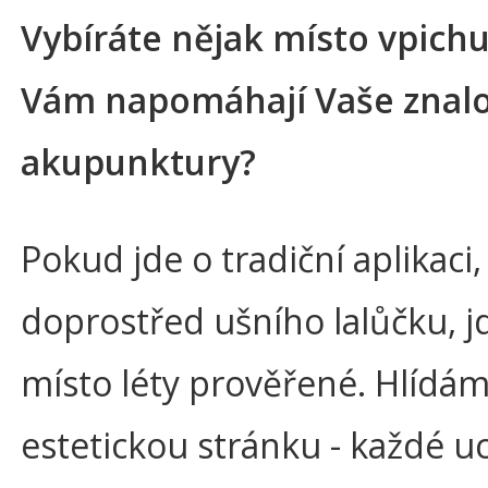
Vybíráte nějak místo vpichu
Vám napomáhají Vaše znalo
akupunktury?
Pokud jde o tradiční aplikaci,
doprostřed ušního lalůčku, j
místo léty prověřené. Hlídá
estetickou stránku - každé u