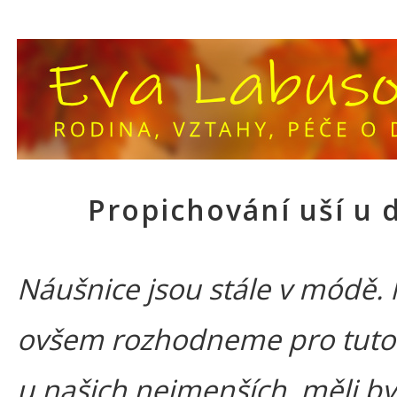
Propichování uší u d
Náušnice jsou stále v módě. 
ovšem rozhodneme pro tuto
u našich nejmenších, měli 