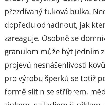
přezdívaný tuková bulka. Ne
dopředu odhadnout, jak kter
zareaguje. Osobně se domní
granulom může být jedním z
projevů nesnášenlivosti kovů
pro výrobu šperků se totiž p
formě slitin se stříbrem, měd
zinkem, palladiem či niklem,