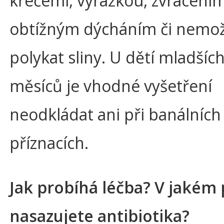
křečemi, vyrážkou, zvracením
obtížným dýcháním či nemož
polykat sliny. U dětí mladších
měsíců je vhodné vyšetření
neodkládat ani při banálních
příznacích.
Jak probíhá léčba? V jakém
nasazujete antibiotika?