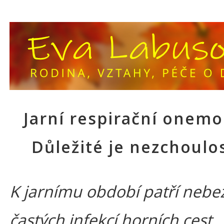
Jarní respirační onemo
Důležité je nezchoulos
K jarnímu období patří nebe
častých infekcí horních cest