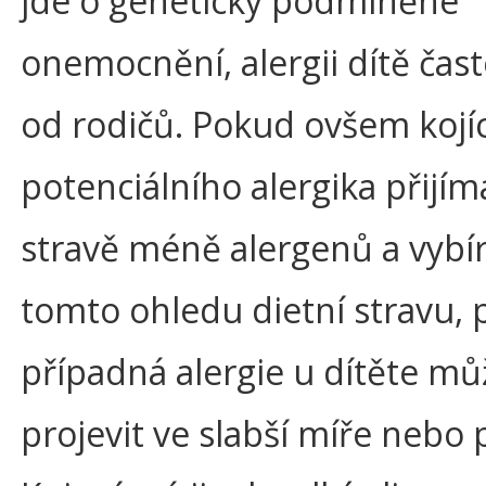
jde o geneticky podmíněné
onemocnění, alergii dítě čas
od rodičů. Pokud ovšem kojí
potenciálního alergika přijím
stravě méně alergenů a vybír
tomto ohledu dietní stravu, 
případná alergie u dítěte mů
projevit ve slabší míře nebo 