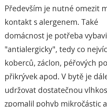
Především je nutné omezit 
kontakt s alergenem. Také
domácnost je potřeba vybavi
"antialergicky", tedy co nejví
koberců, záclon, péřových po
přikrývek apod. V bytě je dá
udržovat dostatečnou vlhkos
zpomalil pohyb mikročástic a