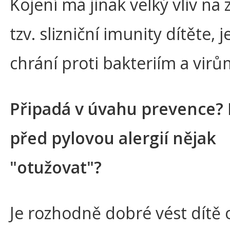
Kojení má jinak velký vliv na 
tzv. slizniční imunity dítěte, j
chrání proti bakteriím a virů
Připadá v úvahu prevence? 
před pylovou alergií nějak
"otužovat"?
Je rozhodně dobré vést dítě 