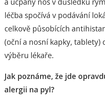
a ucpaný nos v důsledku rým
léčba spočívá v podávání loká
celkově působících antihista
(oční a nosní kapky, tablety) 
výběru lékaře.
Jak poznáme, že jde opravd
alergii na pyl?