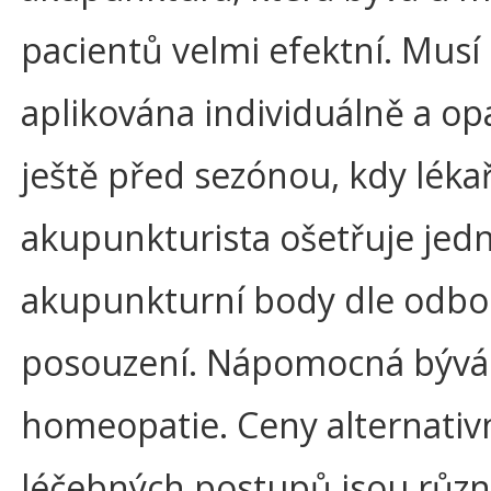
pacientů velmi efektní. Musí
aplikována individuálně a o
ještě před sezónou, kdy léka
akupunkturista ošetřuje jedn
akupunkturní body dle odb
posouzení. Nápomocná bývá
homeopatie. Ceny alternativ
léčebných postupů jsou různ