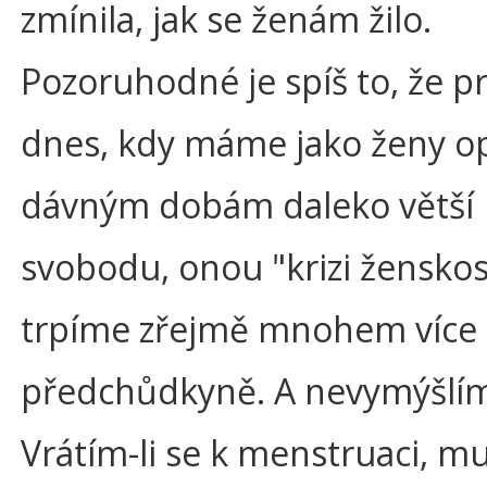
zmínila, jak se ženám žilo.
Pozoruhodné je spíš to, že p
dnes, kdy máme jako ženy op
dávným dobám daleko větší
svobodu, onou "krizi ženskos
trpíme zřejmě mnohem více 
předchůdkyně. A nevymýšlím
Vrátím-li se k menstruaci, m