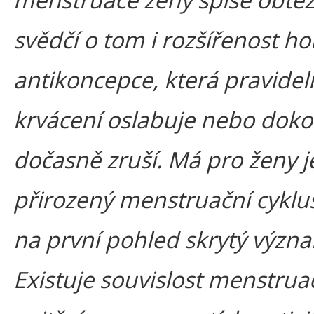
svědčí o tom i rozšířenost h
antikoncepce, která pravidel
krvácení oslabuje nebo dok
dočasně zruší. Má pro ženy j
přirozený menstruační cyklu
na první pohled skrytý význ
Existuje souvislost menstrua