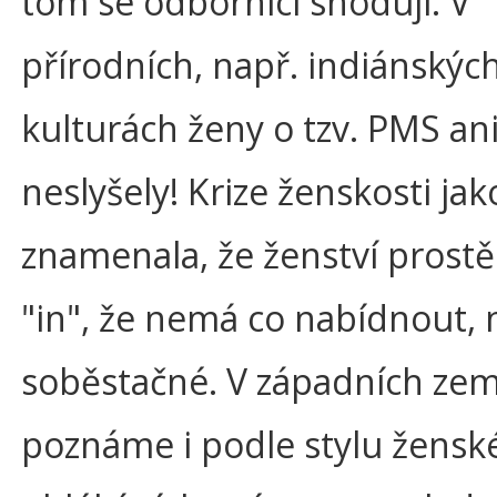
tom se odborníci shodují. V
přírodních, např. indiánských
kulturách ženy o tzv. PMS an
neslyšely! Krize ženskosti ja
znamenala, že ženství prostě
"in", že nemá co nabídnout, 
soběstačné. V západních zem
poznáme i podle stylu žensk