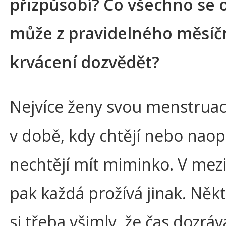
přizpůsobí? Co všechno se 
může z pravidelného měsíč
krvácení dozvědět?
Nejvíce ženy svou menstruaci
v době, kdy chtějí nebo nao
nechtějí mít miminko. V mezi
pak každá prožívá jinak. Něk
si třeba všimly, že čas dozráv