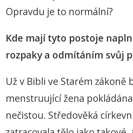
Opravdu je to normální?
Kde mají tyto postoje napl
rozpaky a odmítáním svůj 
Už v Bibli ve Starém zákoně 
menstruující žena pokládána
nečistou. Středověká církevní
zatracovala tělo jako takové, 