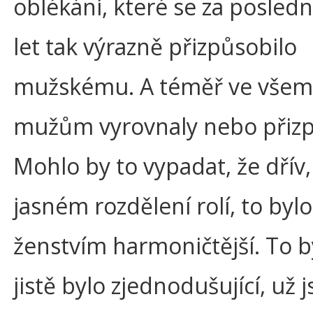
oblékání, které se za posledn
let tak výrazně přizpůsobilo
mužskému. A téměř ve všem
mužům vyrovnaly nebo přizp
Mohlo by to vypadat, že dřív,
jasném rozdělení rolí, to bylo
ženstvím harmoničtější. To b
jistě bylo zjednodušující, už 