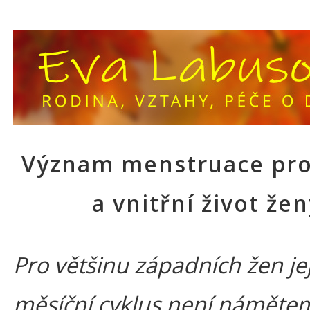
Význam menstruace pro
a vnitřní život že
Pro většinu západních žen je
měsíční cyklus není náměte