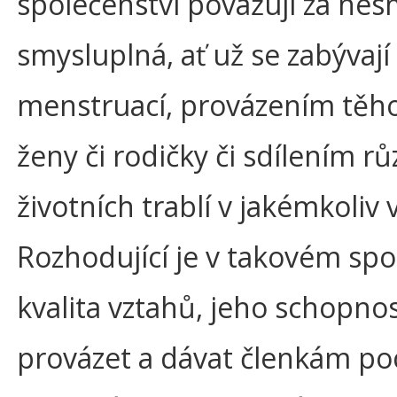
společenství považuji za nes
smysluplná, ať už se zabývají
menstruací, provázením těh
ženy či rodičky či sdílením r
životních trablí v jakémkoliv 
Rozhodující je v takovém spo
kvalita vztahů, jeho schopnos
provázet a dávat členkám poc