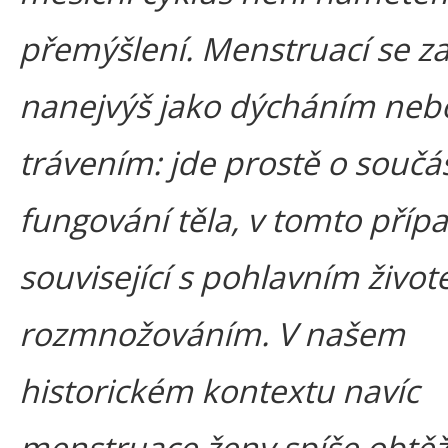
přemýšlení. Menstruací se za
nanejvýš jako dýcháním neb
trávením: jde prostě o součá
fungování těla, v tomto příp
související s pohlavním život
rozmnožováním. V našem
historickém kontextu navíc
menstruace ženy spíše obtěž