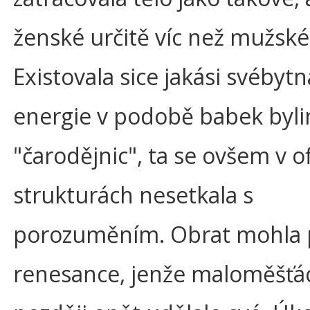
ženské určitě víc než mužské
Existovala sice jakási svébyt
energie v podobě babek byli
"čarodějnic", ta se ovšem v of
strukturách nesetkala s
porozuměním. Obrat mohla 
renesance, jenže maloměšťác