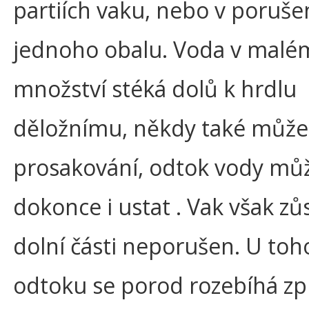
partiích vaku, nebo v poruše
jednoho obalu. Voda v malé
množství stéká dolů k hrdlu
děložnímu, někdy také může j
prosakování, odtok vody mů
dokonce i ustat . Vak však zů
dolní části neporušen. U toh
odtoku se porod rozebíhá zp