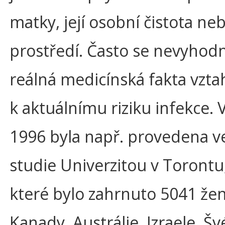
matky, její osobní čistota neb
prostředí. Často se nevyhodn
reálná medicínská fakta vztah
k aktuálnímu riziku infekce. 
1996 byla např. provedena v
studie Univerzitou v Torontu
které bylo zahrnuto 5041 žen
Kanady, Austrálie, Izraele, Š