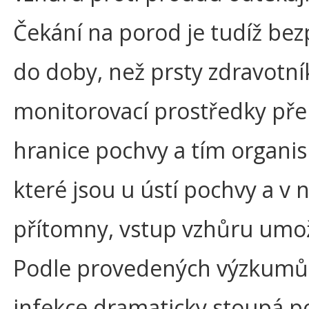
Čekání na porod je tudíž bez
do doby, než prsty zdravotník
monitorovací prostředky pře
hranice pochvy a tím organ
které jsou u ústí pochvy a v n
přítomny, vstup vzhůru umož
Podle provedených výzkumů 
infekce dramaticky stoupá p