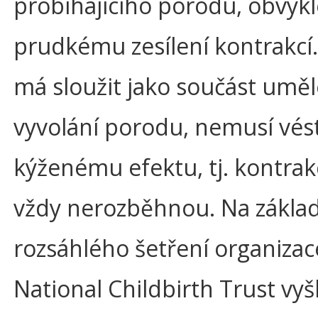
probíhajícího porodu, obvykl
prudkému zesílení kontrakcí
má sloužit jako součást umě
vyvolání porodu, nemusí vés
kýženému efektu, tj. kontrak
vždy nerozběhnou. Na zákla
rozsáhlého šetření organizac
National Childbirth Trust vyš