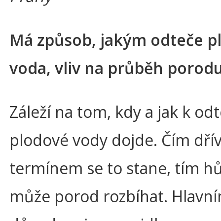
Má způsob, jakým odteče p
voda, vliv na průběh porod
Záleží na tom, kdy a jak k od
plodové vody dojde. Čím dří
termínem se to stane, tím hů
může porod rozbíhat. Hlavn