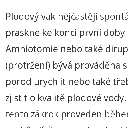
Plodový vak nejčastěji spon
praskne ke konci první doby
Amniotomie nebo také diru
(protržení) bývá prováděna s
porod urychlit nebo také tře
zjistit o kvalitě plodové vody
tento zákrok proveden běhe