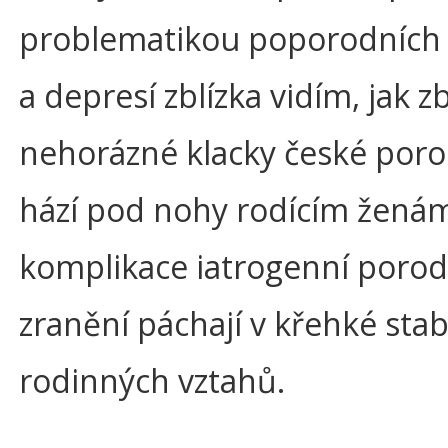
problematikou poporodních
a depresí zblízka vidím, jak z
nehorázné klacky české poro
hází pod nohy rodícím ženám
komplikace iatrogenní porod
zranění páchají v křehké stabi
rodinných vztahů.