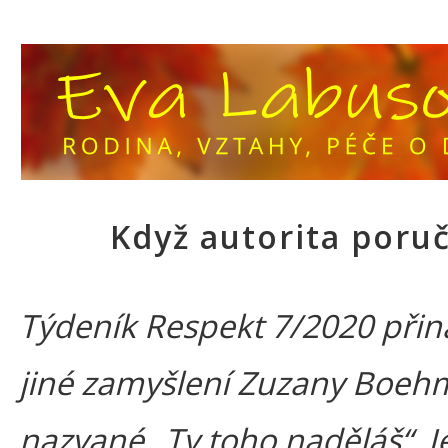
Když autorita poru
Týdeník Respekt 7/2020 při
jiné zamyšlení Zuzany Boeh
nazvané „Ty toho naděláš“. J