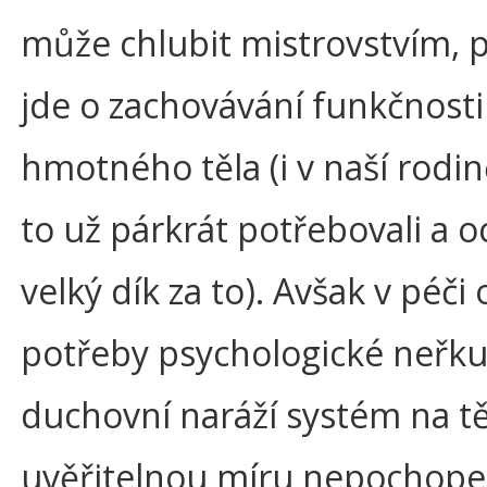
může chlubit mistrovstvím, 
jde o zachovávání funkčnosti
hmotného těla (i v naší rodi
to už párkrát potřebovali a oc
velký dík za to). Avšak v péči 
potřeby psychologické neřku
duchovní naráží systém na t
uvěřitelnou míru nepochope