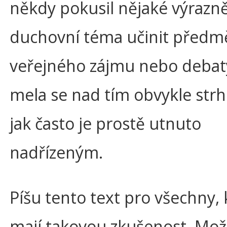
někdy pokusil nějaké výrazn
duchovní téma učinit před
veřejného zájmu nebo debaty,
mela se nad tím obvykle str
jak často je prostě utnuto
nadřízeným.
Píšu tento text pro všechny, 
mají takovou zkušenost. Mož