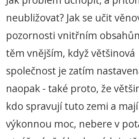
neubližovat? Jak se učit věno
pozornosti vnitřním obsahů
těm vnějším, když většinová
společnost je zatím nastave
naopak - také proto, že větši
kdo spravují tuto zemi a mají
výkonnou moc, nebere v pota