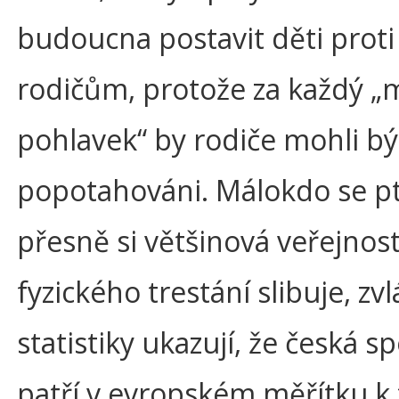
budoucna postavit děti proti
rodičům, protože za každý „
pohlavek“ by rodiče mohli bý
popotahováni. Málokdo se pt
přesně si většinová veřejnos
fyzického trestání slibuje, zv
statistiky ukazují, že česká s
patří v evropském měřítku k