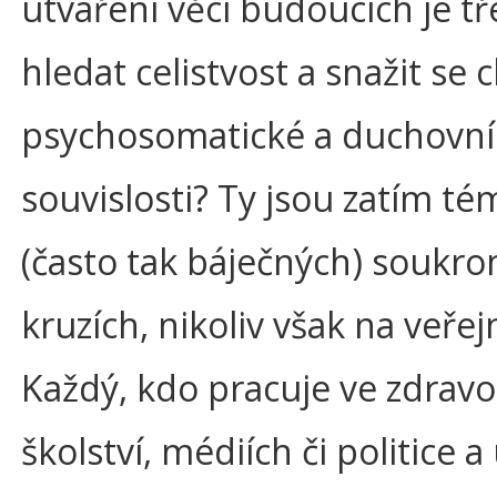
utváření věcí budoucích je t
hledat celistvost a snažit se 
psychosomatické a duchovní
souvislosti? Ty jsou zatím t
(často tak báječných) soukr
kruzích, nikoliv však na veřej
Každý, kdo pracuje ve zdravot
školství, médiích či politice a