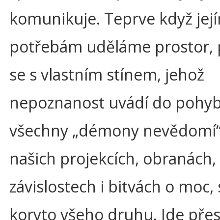
komunikuje. Teprve když jej
potřebám uděláme prostor,
se s vlastním stínem, jehož
nepoznanost uvádí do pohy
všechny „démony nevědomí“ ž
našich projekcích, obranách,
závislostech i bitvách o moc, 
koryto všeho druhu. Jde pře