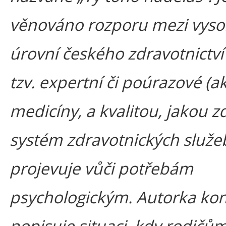
věnováno rozporu mezi vys
úrovní českého zdravotnictví 
tzv. expertní či poúrazové (ak
medicíny, a kvalitou, jakou zd
systém zdravotnických služe
projevuje vůči potřebám
psychologickým. Autorka ko
popisuje situaci, kdy rodičů