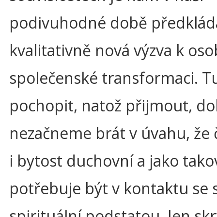
podivuhodné době předklád
kvalitativně nová výzva k osob
společenské transformaci. T
pochopit, natož přijmout, d
nezačneme brát v úvahu, že č
i bytost duchovní a jako tako
potřebuje být v kontaktu se 
spirituální podstatou. Jen skr