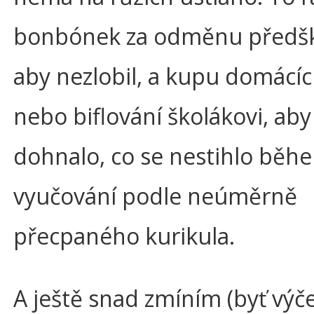
bonbónek za odměnu předšk
aby nezlobil, a kupu domácí
nebo biflování školákovi, aby
dohnalo, co se nestihlo běh
vyučování podle neúměrně
přecpaného kurikula.
A ještě snad zmíním (byť výče