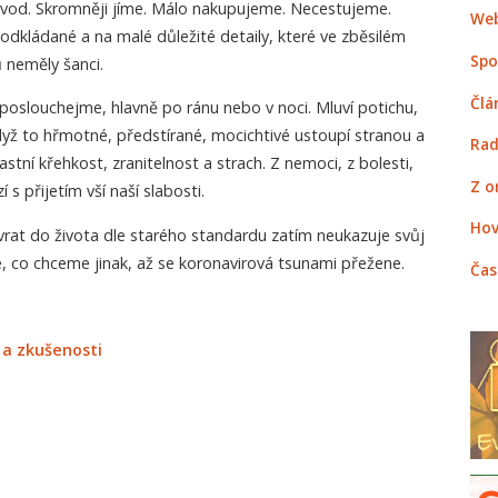
ozvod. Skromněji jíme. Málo nakupujeme. Necestujeme.
Web
odkládané a na malé důležité detaily, které ve zběsilém
Spo
 neměly šanci.
Člá
aposlouchejme, hlavně po ránu nebo v noci. Mluví potichu,
dyž to hřmotné, předstírané, mocichtivé ustoupí stranou a
Rad
tní křehkost, zranitelnost a strach. Z nemoci, z bolesti,
Z o
í s přijetím vší naší slabosti.
Hov
rat do života dle starého standardu zatím neukazuje svůj
, co chceme jinak, až se koronavirová tsunami přežene.
Čas
 a zkušenosti