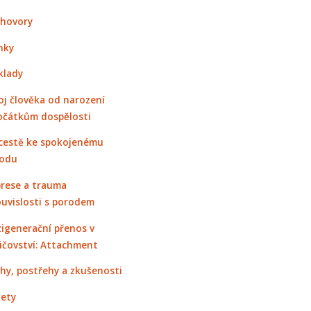
hovory
nky
klady
oj člověka od narození
očátkům dospělosti
cestě ke spokojenému
odu
rese a trauma
ouvislosti s porodem
igenerační přenos v
ičovství: Attachment
hy, postřehy a zkušenosti
ety