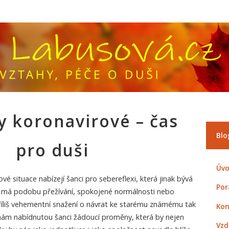
y koronavirové – čas
Blo
pro duši
Úvo
é situace nabízejí šanci pro sebereflexi, která jinak bývá
Por
 má podobu přežívání, spokojené normálnosti nebo
liš vehementní snažení o návrat ke starému známému tak
Kon
ám nabídnutou šanci žádoucí proměny, která by nejen
Vzd