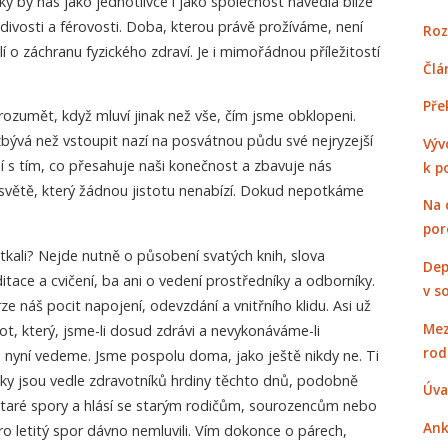
aky by nás jako jednotlivce i jako společnost navedla blíže
ivosti a férovosti. Doba, kterou právě prožíváme, není
Roz
 o záchranu fyzického zdraví. Je i mimořádnou příležitostí
Člá
Pře
orozumět, když mluví jinak než vše, čím jsme obklopeni.
nezbývá než vstoupit nazí na posvátnou půdu své nejryzejší
Výv
í s tím, co přesahuje naši konečnost a zbavuje nás
k p
e světě, který žádnou jistotu nenabízí. Dokud nepotkáme
Na 
por
tkali? Nejde nutně o působení svatých knih, slova
Dep
tace a cvičení, ba ani o vedení prostředníky a odborníky.
v s
e náš pocit napojení, odevzdání a vnitřního klidu. Asi už
Mez
vot, který, jsme-li dosud zdrávi a nevykonáváme-li
rod
 nyní vedeme. Jsme pospolu doma, jako ještě nikdy ne. Ti
ky jsou vedle zdravotníků hrdiny těchto dnů, podobně
Úva
 staré spory a hlásí se starým rodičům, sourozencům nebo
Ank
ro letitý spor dávno nemluvili. Vím dokonce o párech,