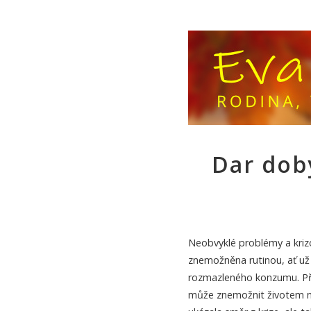
Dar dob
Neobvyklé problémy a krizov
znemožněna rutinou, ať už
rozmazleného konzumu. Pří
může znemožnit životem n