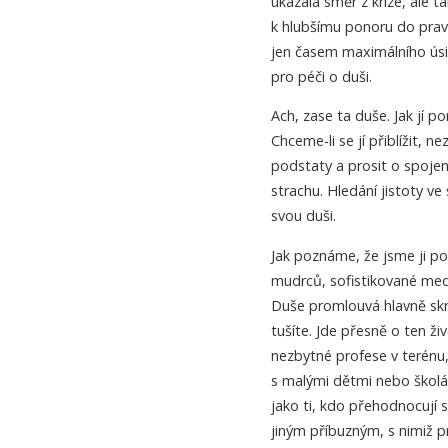
ukázala směr z krize, ale t
k hlubšímu ponoru do pravd
jen časem maximálního úsilí
pro péči o duši.
Ach, zase ta duše. Jak jí p
Chceme-li se jí přiblížit, 
podstaty a prosit o spojen
strachu. Hledání jistoty v
svou duši.
Jak poznáme, že jsme ji po
mudrců, sofistikované medi
Duše promlouvá hlavně skrz
tušíte. Jde přesně o ten ži
nezbytné profese v terénu,
s malými dětmi nebo školá
jako ti, kdo přehodnocují
jiným příbuzným, s nimiž p