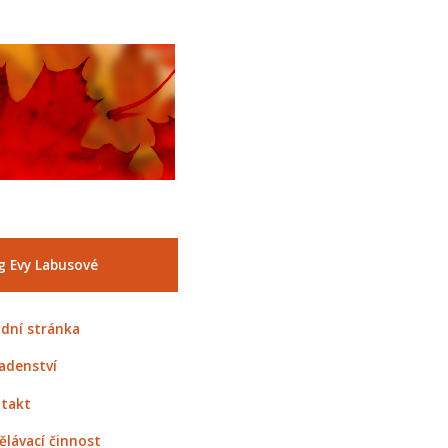
g Evy Labusové
dní stránka
adenství
takt
ělávací činnost