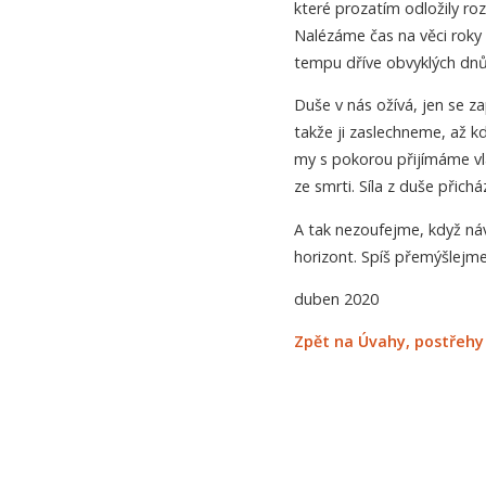
které prozatím odložily r
Nalézáme čas na věci roky 
tempu dříve obvyklých dnů
Duše v nás ožívá, jen se z
takže ji zaslechneme, až k
my s pokorou přijímáme vlas
ze smrti. Síla z duše přicház
A tak nezoufejme, když náv
horizont. Spíš přemýšlejme
duben 2020
Zpět na Úvahy, postřehy