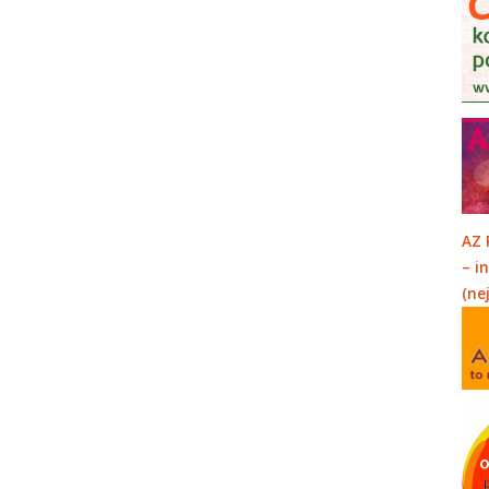
AZ 
– i
(ne