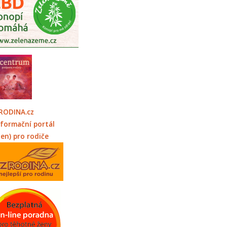
RODINA.cz
nformační portál
jen) pro rodiče