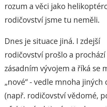
rozum a věci jako helikoptér
rodičovství jsme tu neměli.
Dnes je situace jiná. I zdejší
rodičovství prošlo a prochází
zásadním vývojem a říká se 
„nové“ - vedle mnoha jiných 
(např. rodičovství vědomé, po