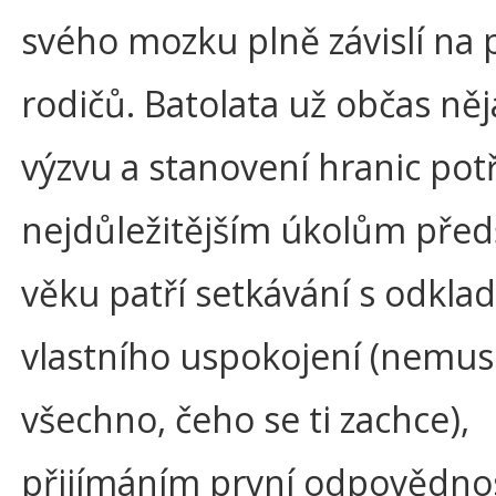
svého mozku plně závislí na 
rodičů. Batolata už občas ně
výzvu a stanovení hranic potř
nejdůležitějším úkolům před
věku patří setkávání s odkl
vlastního uspokojení (nemus
všechno, čeho se ti zachce),
přijímáním první odpovědnos