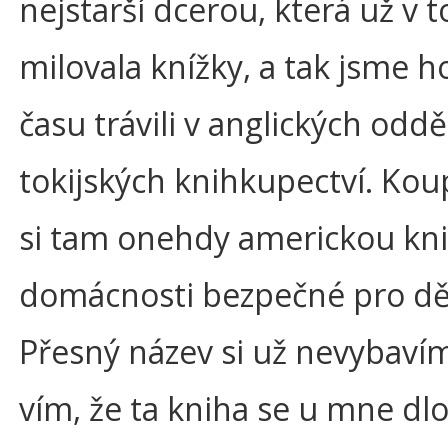
nejstarší dcerou, která už v 
milovala knížky, a tak jsme 
času trávili v anglických odd
tokijských knihkupectví. Kou
si tam onehdy americkou kn
domácnosti bezpečné pro dět
Přesný název si už nevybavím
vím, že ta kniha se u mne dl