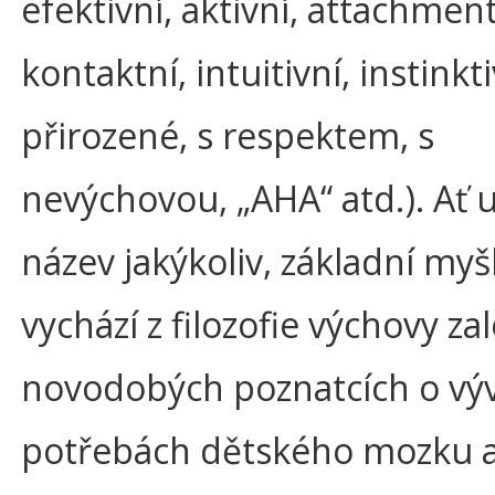
efektivní, aktivní, attachmen
kontaktní, intuitivní, instinkti
přirozené, s respektem, s
nevýchovou, „AHA“ atd.). Ať u
název jakýkoliv, základní my
vychází z filozofie výchovy z
novodobých poznatcích o výv
potřebách dětského mozku a