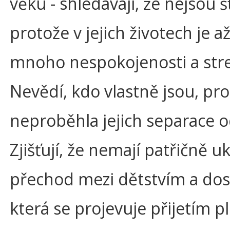
věku - shledávají, že nejsou š
protože v jejich životech je až
mnoho nespokojenosti a str
Nevědí, kdo vlastně jsou, pr
neproběhla jejich separace o
Zjišťují, že nemají patřičně 
přechod mezi dětstvím a dos
která se projevuje přijetím p