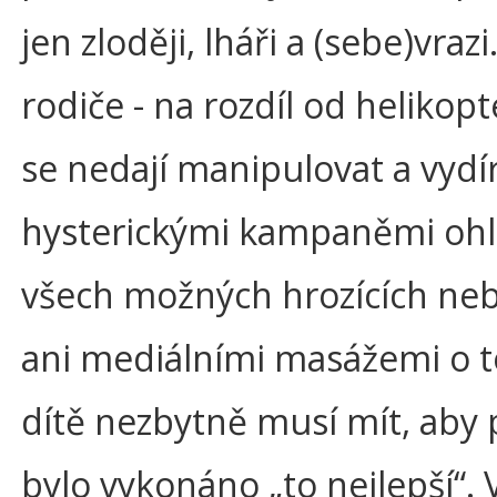
jen zloději, lháři a (sebe)vrazi
rodiče - na rozdíl od helikop
se nedají manipulovat a vydí
hysterickými kampaněmi oh
všech možných hrozících ne
ani mediálními masážemi o t
dítě nezbytně musí mít, aby 
bylo vykonáno „to nejlepší“. 