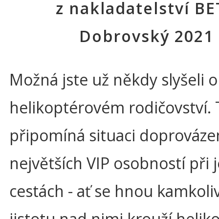
z nakladatelství B
Dobrovský 2021
Možná jste už někdy slyšeli o 
helikoptérovém rodičovství.
připomíná situaci doprováze
největších VIP osobností při j
cestách - ať se hnou kamkoliv
jistotu nad nimi krouží helik