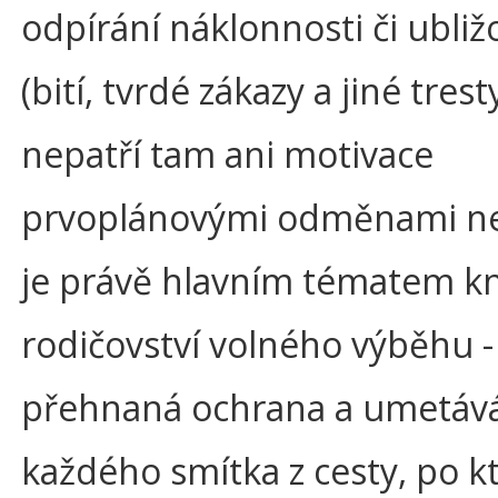
odpírání náklonnosti či ubliž
(bití, tvrdé zákazy a jiné trest
nepatří tam ani motivace
prvoplánovými odměnami neb
je právě hlavním tématem kn
rodičovství volného výběhu -
přehnaná ochrana a umetáv
každého smítka z cesty, po k