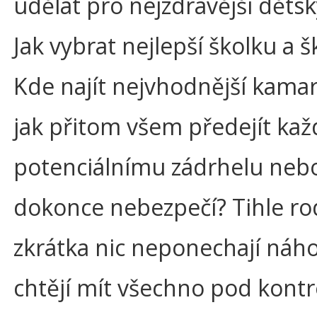
udělat pro nejzdravější dětsk
Jak vybrat nejlepší školku a š
Kde najít nejvhodnější kama
jak přitom všem předejít k
potenciálnímu zádrhelu neb
dokonce nebezpečí? Tihle ro
zkrátka nic neponechají náh
chtějí mít všechno pod kontr