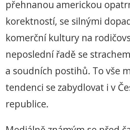
přehnanou americkou opatrn
korektností, se silnými dopa
komerční kultury na rodičovst
neposlední řadě se strachem
a soudních postihů. To vše 
tendenci se zabydlovat i v Č
republice.
Mediálně známým se před ča