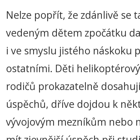
Nelze popřít, že zdánlivě se t
vedeným dětem zpočátku dař
i ve smyslu jistého náskoku 
ostatními. Děti helikoptérov
rodičů prokazatelně dosahuj
úspěchů, dříve dojdou k ně
vývojovým mezníkům nebo
mít zjevnější úspěch při studi