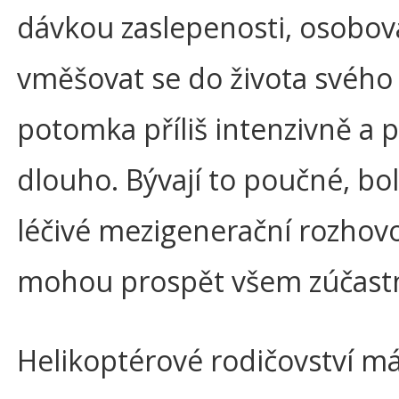
dávkou zaslepenosti, osobova
vměšovat se do života svého
potomka příliš intenzivně a př
dlouho. Bývají to poučné, bol
léčivé mezigenerační rozhovo
mohou prospět všem zúčas
Helikoptérové rodičovství má