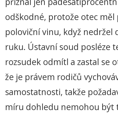
přiznal jen padesátiprocentn
odškodné, protože otec měl 
poloviční vinu, když nedržel d
ruku. Ústavní soud posléze t
rozsudek odmítl a zastal se o
že je právem rodičů vychováv
samostatnosti, takže požada
míru dohledu nemohou být 