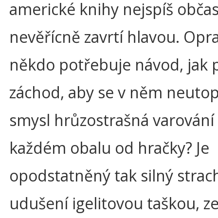
americké knihy nejspíš obča
nevěřícně zavrtí hlavou. Opr
někdo potřebuje návod, jak 
záchod, aby se v něm neutopi
smysl hrůzostrašná varování
každém obalu od hračky? Je
opodstatněný tak silný strac
udušení igelitovou taškou, z