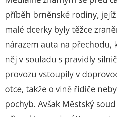
příběh brněnské rodiny, jejíž
malé dcerky byly těžce zran
nárazem auta na přechodu, 
něj v souladu s pravidly silni
provozu vstoupily v doprov
otce, takže o vině řidiče neby
pochyb. Avšak Městský soud