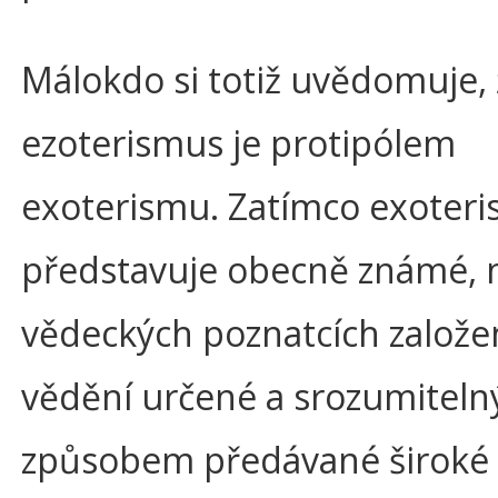
Málokdo si totiž uvědomuje,
ezoterismus je protipólem
exoterismu. Zatímco exoter
představuje obecně známé, 
vědeckých poznatcích založe
vědění určené a srozumitel
způsobem předávané široké