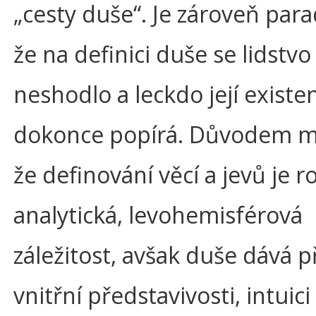
„cesty duše“. Je zároveň par
že na definici duše se lidstv
neshodlo a leckdo její existe
dokonce popírá. Důvodem m
že definování věcí a jevů je 
analytická, levohemisférová
záležitost, avšak duše dává 
vnitřní představivosti, intuic