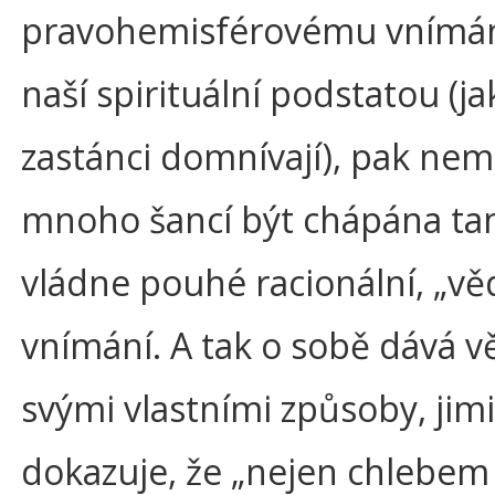
pravohemisférovému vnímání.
naší spirituální podstatou (jak
zastánci domnívají), pak ne
mnoho šancí být chápána ta
vládne pouhé racionální, „vě
vnímání. A tak o sobě dává v
svými vlastními způsoby, jim
dokazuje, že „nejen chlebem ž