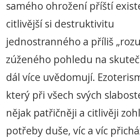
samého ohrožení příští existe
citlivější si destruktivitu
jednostranného a příliš „ro
zúženého pohledu na skuteč
dál více uvědomují. Ezoteris
který při všech svých slabos
nějak patřičněji a citlivěji zo
potřeby duše, víc a víc přichá