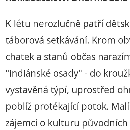
K létu nerozlučně patří děts
táborová setkávání. Krom ob
chatek a stanů občas narazím
"indiánské osady" - do krouž
vystavěná týpí, uprostřed oh
poblíž protékající potok. Malí 
zájemci o kulturu původních