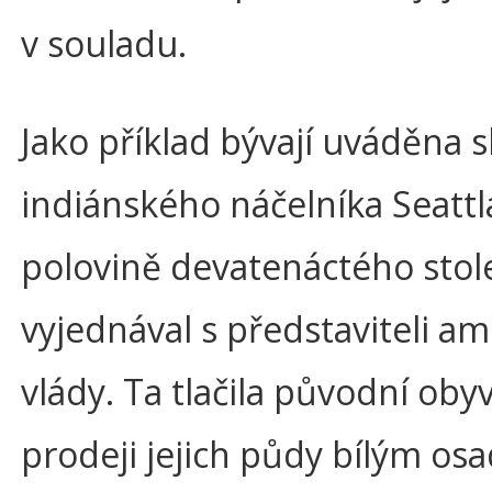
v souladu.
Jako příklad bývají uváděna s
indiánského náčelníka Seattla
polovině devatenáctého stole
vyjednával s představiteli am
vlády. Ta tlačila původní oby
prodeji jejich půdy bílým o