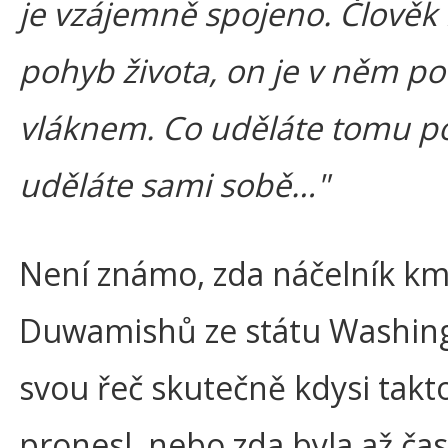
je vzájemně spojeno. Člověk 
pohyb života, on je v něm p
vláknem. Co uděláte tomu p
uděláte sami sobě…"
Není známo, zda náčelník k
Duwamishů ze státu Washin
svou řeč skutečně kdysi takt
pronesl, nebo zda byla až č