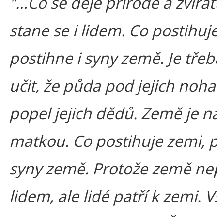
"…Co se děje přírodě a zvířa
stane se i lidem. Co postihuj
postihne i syny země. Je třeb
učit, že půda pod jejich noh
popel jejich dědů. Země je n
matkou. Co postihuje zemi, p
syny země. Protože země nep
lidem, ale lidé patří k zemi.