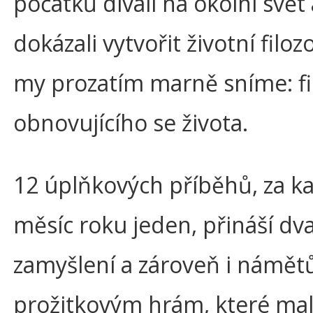
počátků dívali na okolní svět 
dokázali vytvořit životní filozof
my prozatím marně sníme: fil
obnovujícího se života.
12 úplňkových příběhů, za k
měsíc roku jeden, přináší dv
zamyšlení a zároveň i námět
prožitkovým hrám, které mal