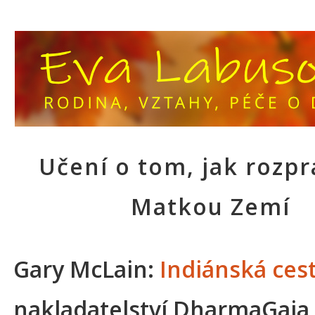
Učení o tom, jak rozpr
Matkou Zemí
Gary McLain:
Indiánská ces
nakladatelství DharmaGaia