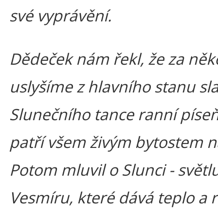
své vyprávění.
Dědeček nám řekl, že za něko
uslyšíme z hlavního stanu sl
Slunečního tance ranní píseň
patří všem živým bytostem n
Potom mluvil o Slunci - světl
Vesmíru, které dává teplo a 