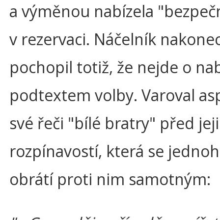
a výměnou nabízela "bezpečn
v rezervaci. Náčelník nakonec 
pochopil totiž, že nejde o na
podtextem volby. Varoval as
své řeči "bílé bratry" před jej
rozpínavostí, která se jedno
obrátí proti nim samotným: