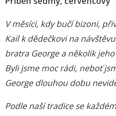
Příběh sedmý, červencový
V měsíci, kdy bučí bizoni, při
Kail k dědečkovi na návštěv
bratra George a několik jeho 
Byli jsme moc rádi, neboť js
George dlouhou dobu nevidě
Podle naší tradice se každé