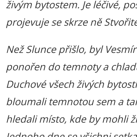
živým bytostem. Je léčivé, po
projevuje se skrze ně Stvořite
Než Slunce přišlo, byl Vesmír
ponořen do temnoty a chlad
Duchové všech živých bytostí
bloumali temnotou sem a ta
hledali místo, kde by mohli ží
Jednoho dne se všichni setka