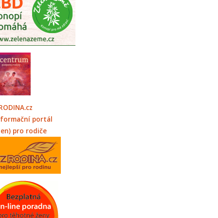
RODINA.cz
nformační portál
jen) pro rodiče