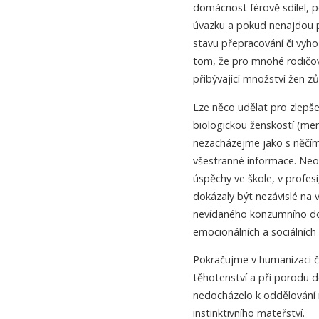
domácnost férově sdílel, p
úvazku a pokud nenajdou 
stavu přepracování či vyh
tom, že pro mnohé rodičov
přibývající množství žen zů
Lze něco udělat pro zlepše
biologickou ženskostí (m
nezacházejme jako s něčím
všestranné informace. Neoc
úspěchy ve škole, v profes
dokázaly být nezávislé na 
nevídaného konzumního do
emocionálních a sociálních
Pokračujme v humanizaci č
těhotenství a při porodu d
nedocházelo k oddělování 
instinktivního mateřství.