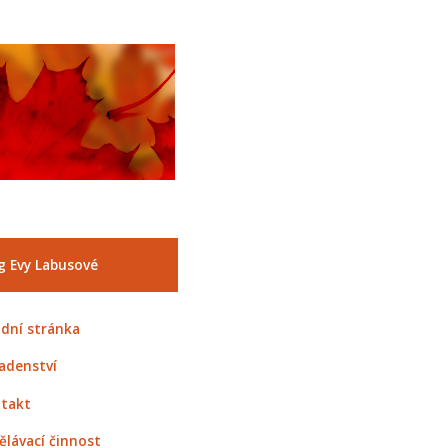
g Evy Labusové
dní stránka
adenství
takt
ělávací činnost