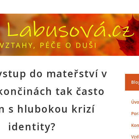
vstup do mateřství v
Blo
končinách tak často
Úvo
n s hlubokou krizí
Por
identity?
Kon
Vzd