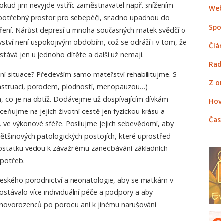
okud jim nevyjde vstříc zaměstnavatel např. snížením
Web
potřebný prostor pro sebepéči, snadno upadnou do
Spo
oření. Nárůst depresí u mnoha současných matek svědčí o
ství není uspokojivým obdobím, což se odráží i v tom, že
Člá
stává jen u jednoho dítěte a další už nemají.
Rad
ní situace? Především samo mateřství rehabilitujme. S
Z o
enstruací, porodem, plodností, menopauzou…)
, co je na obtíž. Dodávejme už dospívajícím dívkám
Hov
eňujme na jejich životní cestě jen fyzickou krásu a
Čas
i, ve výkonové sféře. Posilujme jejich sebevědomí, aby
většinových patologických postojích, které uprostřed
statku vedou k závažnému zanedbávání základních
 potřeb.
eského porodnictví a neonatologie, aby se matkám v
ostávalo více individuální péče a podpory a aby
novorozenců po porodu ani k jinému narušování