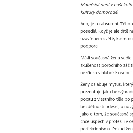
Mateřství není v naší kul
kultury domorodé.
Ano, je to absurdní. Těho
posedlá. Když je ale dítě n
uzavřeném světě, kterému je
podpora.
Má-li současná žena vedle 
zkušenost porodního zážit
nezřídka v hluboké osobní k
Ženy oslabuje mýtus, kter
prezentuje jako bezvýhradn
pocitu z vlastního těla po
bezdětnosti odešel, a nový
jako o tom, že současná s
chce úspěch v profesi i v 
perfekcionismu. Pokud ženy