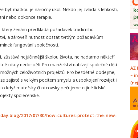
 být matkou je náročný úkol. Někdo jej zvládá s lehkostí,
žení nebo dokonce terapie.
, který ženám předkládá požadavek tradičního
ství, a zároveň nutnost obstát tvrdým požadavkům
ínek fungování společnosti.
í, zůstává nejúčinnější školou života, ne nadarmo někteří
astně nikdy nedospěli. Pro manželství nabízejí společné děti
AZ 
h možných celoživotních projektů. Pro bezdětné dodejme,
– i
ze zajisté s velkým pocitem smyslu a uspokojení rozvíjet i
(ne
o když mateřsky či otcovsky pečujeme o jiné lidské
ojekty společenské.
day.blog/2017/07/30/how-cultures-protect-the-new-