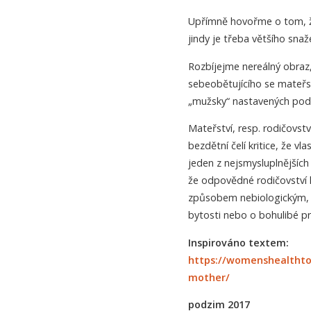
Upřímně hovořme o tom, že
jindy je třeba většího sna
Rozbíjejme nereálný obraz
sebeobětujícího se mateř
„mužsky“ nastavených podm
Mateřství, resp. rodičovstv
bezdětní čelí kritice, že vl
jeden z nejsmysluplnějšíc
že odpovědné rodičovství l
způsobem nebiologickým, t
bytosti nebo o bohulibé pr
Inspirováno textem:
https://womenshealthto
mother/
podzim 2017