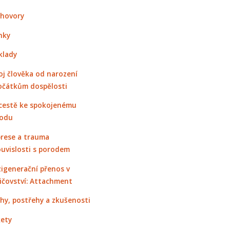
hovory
nky
klady
oj člověka od narození
očátkům dospělosti
cestě ke spokojenému
odu
rese a trauma
ouvislosti s porodem
igenerační přenos v
ičovství: Attachment
hy, postřehy a zkušenosti
ety