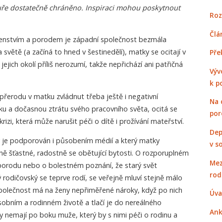
tuře dostatečně chráněno. Inspiraci mohou poskytnout
Roz
Člá
tenstvím a porodem je západní společnost bezmála
a světě (a začíná to hned v šestinedělí), matky se ocitají v
Pře
jich okolí příliš nerozumí, takže nepřichází ani patřičná
Výv
k p
přerodu v matku zvládnut třeba ještě i negativní
Na 
ku a dočasnou ztrátu svého pracovního světa, ocitá se
por
rizi, která může narušit péči o dítě i prožívání mateřství.
Dep
ý je podporován i působením médií a který matky
v s
ě šťastné, radostně se obětující bytosti. O rozporuplném
Mez
 porodu nebo o bolestném poznání, že starý svět
rod
 rodičovský se teprve rodí, se veřejně mluví stejně málo
polečnost má na ženy nepřiměřené nároky, když po nich
Úva
osobním a rodinném životě a tlačí je do nereálného
Ank
 nemají po boku muže, který by s nimi péči o rodinu a