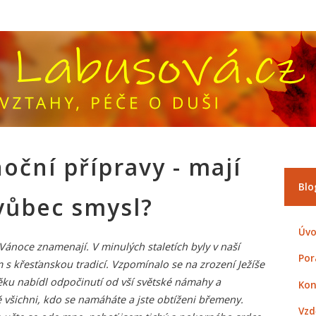
oční přípravy - mají
Blo
vůbec smysl?
Úvo
Vánoce znamenají. V minulých staletích byly v naší
Por
 s křesťanskou tradicí. Vzpomínalo se na zrození Ježíše
věku nabídl odpočinutí od vší světské námahy a
Kon
 všichni, kdo se namáháte a jste obtíženi břemeny.
Vzd