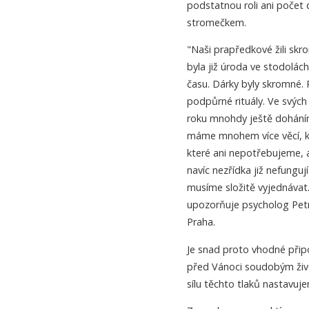
podstatnou roli ani počet 
stromečkem.
"Naši prapředkové žili sk
byla již úroda ve stodolách
času. Dárky byly skromné. R
podpůrné rituály. Ve svých
roku mnohdy ještě doháníme
máme mnohem více věcí, kte
které ani nepotřebujeme, a
navíc nezřídka již nefungu
musíme složitě vyjednávat.
upozorňuje psycholog Petr 
Praha.
Je snad proto vhodné přip
před Vánoci soudobým životn
sílu těchto tlaků nastavuj