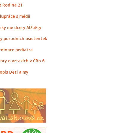
 Rodina 21
lupráce s médii
nky mé dcery Alžběty
y porodních asistentek
rdinace pediatra
ory o vztazích v ČRo 6
opis Děti a my