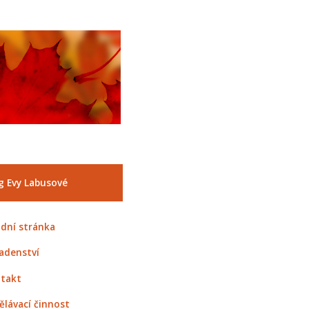
g Evy Labusové
dní stránka
adenství
takt
ělávací činnost