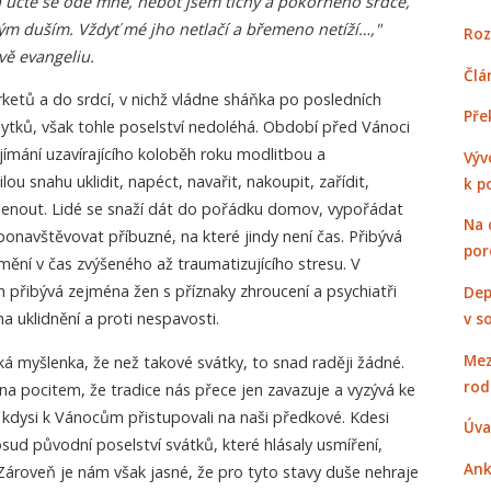
 učte se ode mne, neboť jsem tichý a pokorného srdce,
ým duším. Vždyť mé jho netlačí a břemeno netíží…,"
Roz
vě evangeliu.
Člá
tů a do srdcí, v nichž vládne sháňka po posledních
Pře
obytků, však tohle poselství nedoléhá. Období před Vánoci
ímání uzavírajícího koloběh roku modlitbou a
Výv
ou snahu uklidit, napéct, navařit, nakoupit, zařídit,
k p
enout. Lidé se snaží dát do pořádku domov, vypořádat
Na 
onavštěvovat příbuzné, na které jindy není čas. Přibývá
por
mění v čas zvýšeného až traumatizujícího stresu. V
přibývá zejména žen s příznaky zhroucení a psychiatři
Dep
v s
na uklidnění a proti nespavosti.
Mez
á myšlenka, že než takové svátky, to snad raději žádné.
rod
ána pocitem, že tradice nás přece jen zavazuje a vyzývá ke
u kdysi k Vánocům přistupovali na naši předkové. Kdesi
Úva
ud původní poselství svátků, které hlásaly usmíření,
Ank
 Zároveň je nám však jasné, že pro tyto stavy duše nehraje