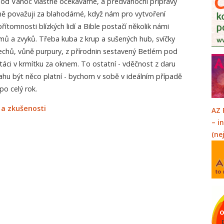
od Vánoc vlastně očekáváme, a předvánoční přípravy
 považuji za blahodárné, když nám pro vytvoření
ítomnosti blízkých lidí a Bible postačí několik námi
mů a zvyků. Třeba kuba z krup a sušených hub, svíčky
echů, vůně purpury, z přírodnin sestavený Betlém pod
áci v krmítku za oknem. To ostatní - vděčnost z daru
ahu být něco platní - bychom v sobě v ideálním případě
po celý rok.
 a zkušenosti
AZ 
– i
(ne