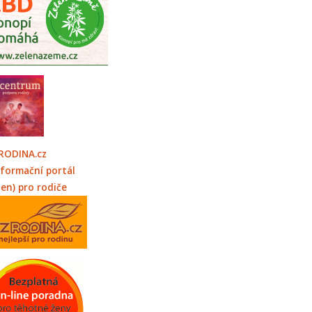
RODINA.cz
nformační portál
jen) pro rodiče