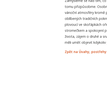
Zamysleme se nad tím, co 
tomu přizpůsobme. Osobně
vánoční atmosféry kromě př
oblíbených tradičních pokr
plovoucí ve skořápkách oř
stromečkem a spokojení pt
života, zájem o druhé a sn
měli umět objevit kdykoliv 
Zpět na Úvahy, postřehy