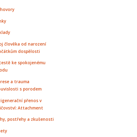
hovory
nky
klady
oj člověka od narození
očátkům dospělosti
cestě ke spokojenému
odu
rese a trauma
ouvislosti s porodem
igenerační přenos v
ičovství: Attachment
hy, postřehy a zkušenosti
ety