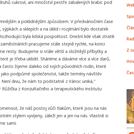
druhů cukroví, ani množství pestře zabalených krabic pod
Web
Spo
romnějším a poklidnějším způsobem. V předvánočním čase
Člá
, sýpkách a sklepích a na úklid i rozjímání bylo dostatek
ozhodující byla lidská pospolitost. Dnešní lidé však ztratili
Rad
 zaměstnáních pracujeme stále stejně rychle, na konci
Z o
 resty. Budujeme si stále větší a složitější příbytky a
ré je třeba uklidit. Sháníme a dáváme více a více darů,
Hov
 často žijeme daleko od svých původních rodin, které
Čas
jí jako podpůrné společenství, takže termíny návštěv
 Není divu, že nám to podstatné z Vánoc uniká,"
Růžička z Konzultačního a terapeutického institutu
omenout, že náš postoj vůči tlakům, které jsou na nás
ím stylem vyvíjeny, záleží jen a jen na nás. Vlastně si
eme sami.