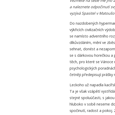
Vezměte na sebe mé jho a
a naleznete odpočinutí sv
vyzývá Spasitel v Matoušo
Do nazdobených hypermarke
výkřicích civilizačních výd
se namísto adventního rozj
díkůvzdáním, mění ve zběsil
sehnat, donést a nezapom
se s dárkovou horečkou a p
těch, pro které se Vánoce 
psychologických poradnách 
četněji předepisují prášky 
Leckoho už napadla kacířsk
Ta je však vzápětí vystříd
stejné spoluúčasti, s jako
hluboko v sobě neseme dos
spočinutí, radost a pokoj.