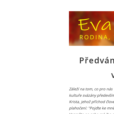
Předván
Záleží na tom, co pro nás 
kultuře svázány především
Krista, jehož příchod člo
plahočení: "Pojďte ke mně