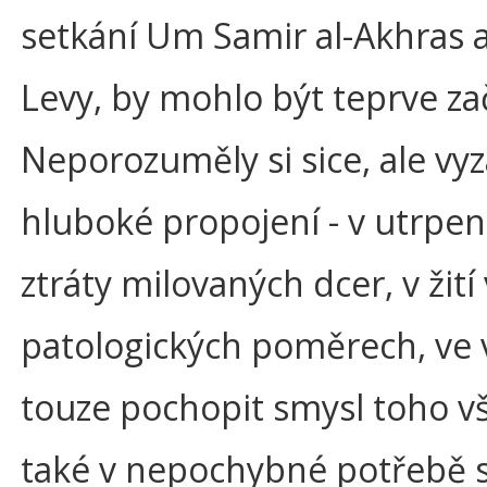
setkání Um Samir al-Akhras a
Levy, by mohlo být teprve z
Neporozuměly si sice, ale vy
hluboké propojení - v utrpen
ztráty milovaných dcer, v žití 
patologických poměrech, ve v
touze pochopit smysl toho v
také v nepochybné potřebě s