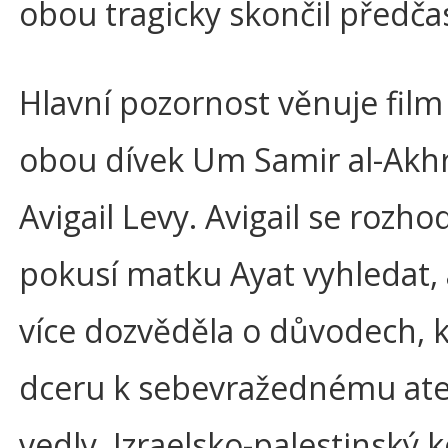
obou tragicky skončil předča
Hlavní pozornost věnuje fil
obou dívek Um Samir al-Akhr
Avigail Levy. Avigail se rozhod
pokusí matku Ayat vyhledat,
více dozvěděla o důvodech, kt
dceru k sebevražednému at
vedly. Izraelsko-palestinský k