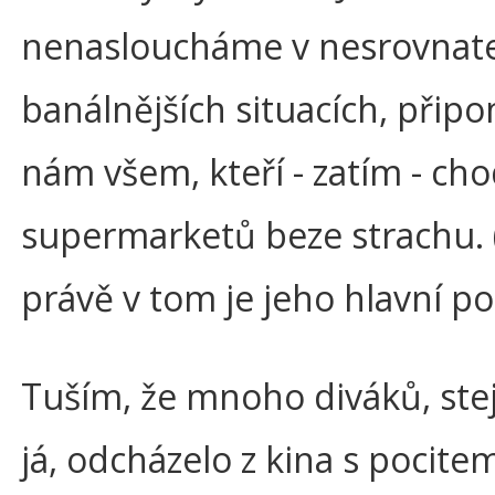
nenasloucháme v nesrovnat
banálnějších situacích, přip
nám všem, kteří - zatím - ch
supermarketů beze strachu.
právě v tom je jeho hlavní po
Tuším, že mnoho diváků, ste
já, odcházelo z kina s pocitem