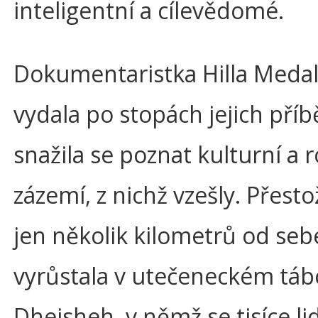
inteligentní a cílevědomé.
Dokumentaristka Hilla Medal
vydala po stopách jejich pří
snažila se poznat kulturní a 
zázemí, z nichž vzešly. Přestož
jen několik kilometrů od seb
vyrůstala v utečeneckém táb
Dheisheh, v němž se tisíce lid