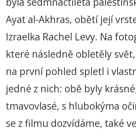
byla sedmnáctiletá palestins
Ayat al-Akhras, obětí její vrst
Izraelka Rachel Levy. Na fotog
které následně obletěly svět, 
na první pohled spletl i vlast
jedné z nich: obě byly krásné
tmavovlasé, s hlubokýma oči
se z filmu dozvídáme, také v