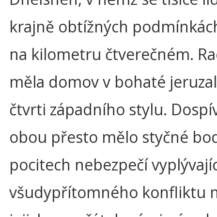
krajně obtížných podmínkách
na kilometru čtverečném. Ra
měla domov v bohaté jeruza
čtvrti západního stylu. Dospí
obou přesto mělo styčné bod
pocitech nebezpečí vyplývají
všudypřítomného konfliktu 