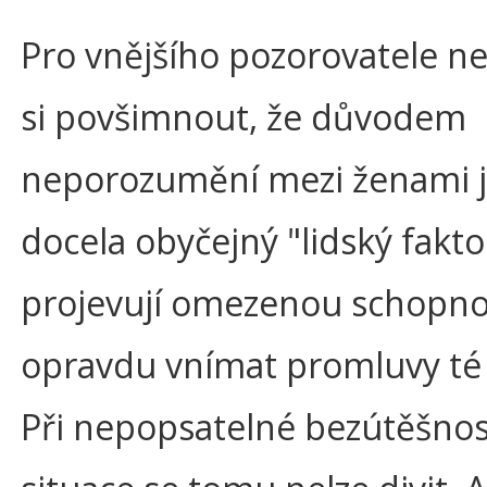
Pro vnějšího pozorovatele ne
si povšimnout, že důvodem
neporozumění mezi ženami j
docela obyčejný "lidský fakto
projevují omezenou schopno
opravdu vnímat promluvy té
Při nepopsatelné bezútěšnost