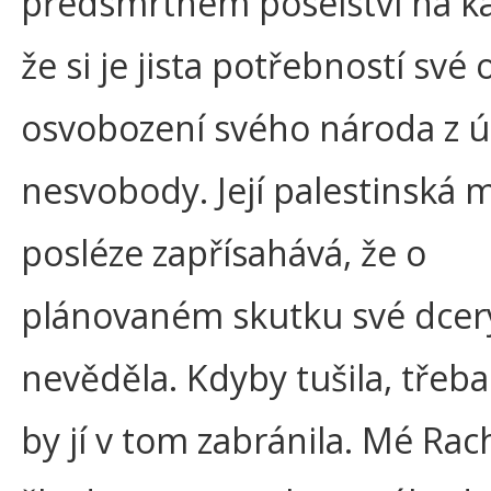
předsmrtném poselství na k
že si je jista potřebností své 
osvobození svého národa z ú
nesvobody. Její palestinská 
posléze zapřísahává, že o
plánovaném skutku své dcery
nevěděla. Kdyby tušila, třeba
by jí v tom zabránila. Mé Rach