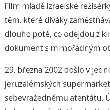
Film mladé izraelské režisérky
těm, které diváky zaměstnáva
dlouho poté, co odejdou z kin
dokument s mimořádným o
29. března 2002 došlo v jed
jeruzalémských supermarket
sebevražednému atentátu. Ú