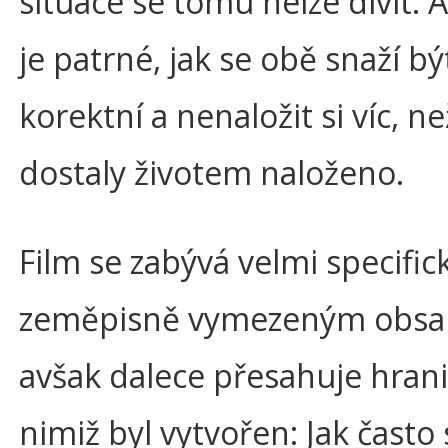
situace se tomu nelze divit. 
je patrné, jak se obě snaží bý
korektní a nenaložit si víc, ne
dostaly životem naloženo.
Film se zabývá velmi specifi
zeměpisně vymezeným obs
avšak dalece přesahuje hrani
nimiž byl vytvořen: Jak často 