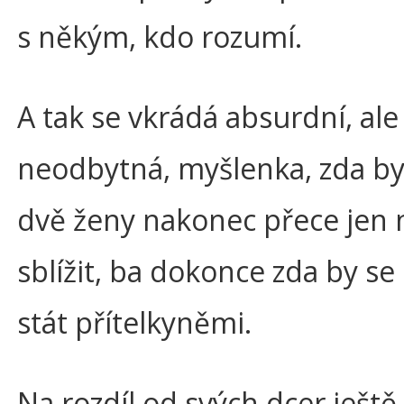
s někým, kdo rozumí.
A tak se vkrádá absurdní, ale
neodbytná, myšlenka, zda by
dvě ženy nakonec přece jen
sblížit, ba dokonce zda by s
stát přítelkyněmi.
Na rozdíl od svých dcer ještě