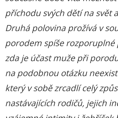
příchodu svých dětí na svět a
Druhá polovina prožívá v sou
porodem spíše rozporuplné p
zda je účast muže při poro
na podobnou otázku neexistu
který v sobě zrcadlí celý zp
nastávajících rodičů, jejich i
vzájemné intimity i žebříček 