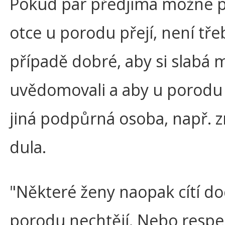
Pokud pár předjímá možné pr
otce u porodu přejí, není tře
případě dobré, aby si slabá 
uvědomovali a aby u porodu 
jiná podpůrná osoba, např. 
dula.
"Některé ženy naopak cítí do
porodu nechtějí. Nebo respe