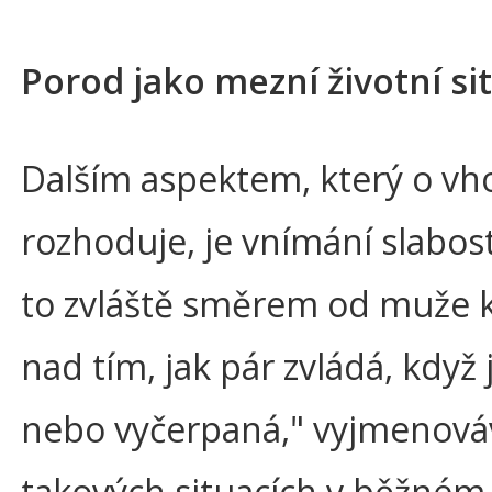
Porod jako mezní životní si
Dalším aspektem, který o v
rozhoduje, je vnímání slabost
to zvláště směrem od muže k 
nad tím, jak pár zvládá, kdy
nebo vyčerpaná," vyjmenováv
takových situacích v běžném