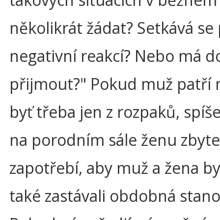
několikrát žádat? Setkává se
negativní reakcí? Nebo má 
přijmout?" Pokud muž patří m
byť třeba jen z rozpaků, spíš
na porodním sále ženu zbyteč
zapotřebí, aby muž a žena byl
také zastávali obdobná sta