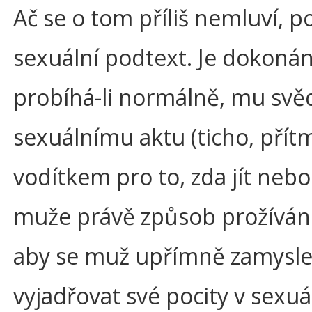
Ač se o tom příliš nemluví, 
sexuální podtext. Je dokoná
probíhá-li normálně, mu sv
sexuálnímu aktu (ticho, přít
vodítkem pro to, zda jít neb
muže právě způsob prožívání 
aby se muž upřímně zamyslel
vyjadřovat své pocity v sexuál