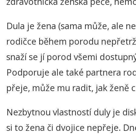
zdravotnická ženská péče, nem
Dula je žena (sama může, ale ne
rodičce během porodu nepřetrži
snaží se jí porod všemi dostupn
Podporuje ale také partnera rodi
přeje, může mu radit, jak ženě 
Nezbytnou vlastností duly je di
si to žena či dvojice nepřeje. D