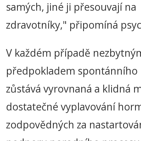
samých, jiné ji přesouvají na
zdravotníky," připomíná psy
V každém případě nezbytný
předpokladem spontánního
zůstává vyrovnaná a klidná m
dostatečné vyplavování ho
zodpovědných za nastartován