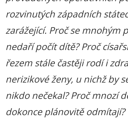
rozvinutých západních státec
zarážející. Proč se mnohým
nedaří počít dítě? Proč císař
řezem stále častěji rodí i zdra
nerizikové ženy, u nichž by s
nikdo nečekal? Proč mnozí dě
dokonce plánovitě odmítají?