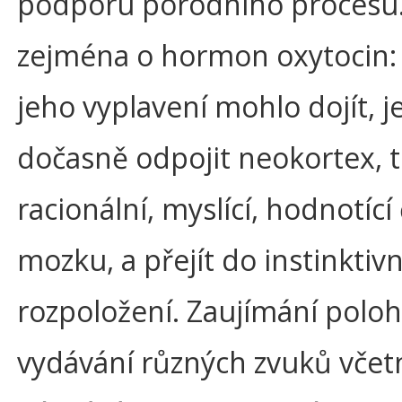
podporu porodního procesu.
zejména o hormon oxytocin:
jeho vyplavení mohlo dojít, j
dočasně odpojit neokortex, 
racionální, myslící, hodnotící
mozku, a přejít do instinktiv
rozpoložení. Zaujímání poloh
vydávání různých zvuků včetn