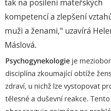
tak na posílení mateřských
kompetencí a zlepšení vztah
muži a ženami," uzavírá Hel
Máslová.
Psychogynekologie
je meziobo
disciplína zkoumající obtíže že
zdraví, u nichž lze vystopovat p
tělesné a duševní reakce. Tento