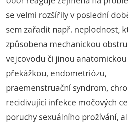
obor reaguje zejména na problé
se velmi rozšířily v poslední dob
sem zařadit např. neplodnost, k
způsobena mechanickou obstru
vejcovodu či jinou anatomickou
překážkou, endometriózu,
praemenstruační syndrom, chro
recidivující infekce močových ce
poruchy sexuálního prožívání, al