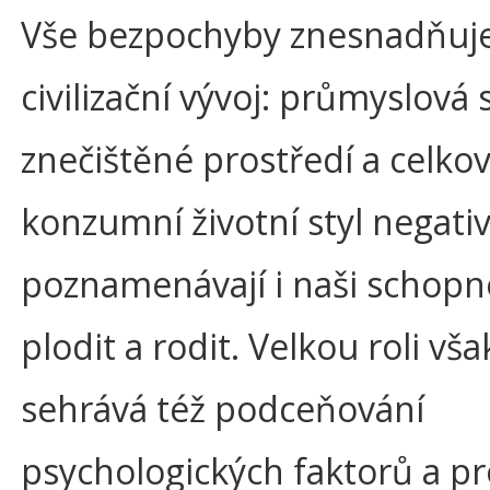
Vše bezpochyby znesnadňuj
civilizační vývoj: průmyslová 
znečištěné prostředí a celko
konzumní životní styl negati
poznamenávají i naši schopn
plodit a rodit. Velkou roli vša
sehrává též podceňování
psychologických faktorů a p