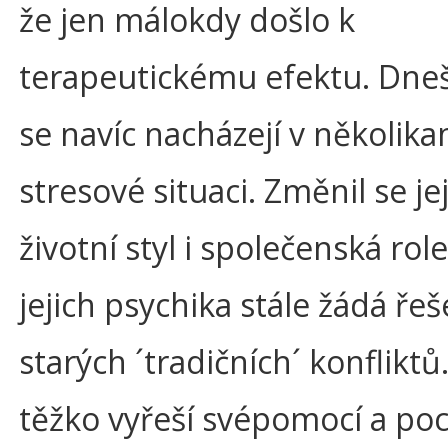
že jen málokdy došlo k
terapeutickému efektu. Dneš
se navíc nacházejí v několik
stresové situaci. Změnil se je
životní styl i společenská role
jejich psychika stále žádá řeš
starých ´tradičních´ konfliktů.
těžko vyřeší svépomocí a po