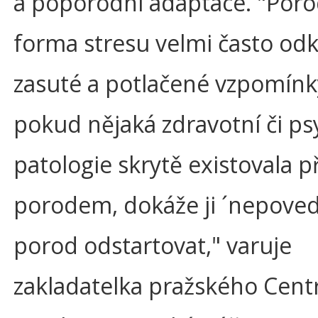
a poporodní adaptace. "Poro
forma stresu velmi často odk
zasuté a potlačené vzpomínk
pokud nějaká zdravotní či ps
patologie skrytě existovala p
porodem, dokáže ji ´nepove
porod odstartovat," varuje
zakladatelka pražského Cent