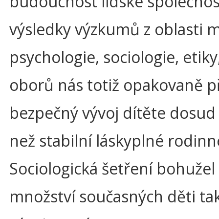
budoucnost lidské společnost
výsledky výzkumů z oblasti m
psychologie, sociologie, etik
oborů nás totiž opakovaně př
bezpečný vývoj dítěte dosud 
než stabilní láskyplné rodinn
Sociologická šetření bohužel p
množství současných děti ta