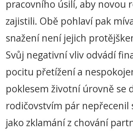
pracovního úsilí, aby novou
zajistili. Obě pohlaví pak mívaj
snažení není jejich protějšk
Svůj negativní vliv odvádí fi
pocitu přetížení a nespokojen
poklesem životní úrovně se d
rodičovstvím pár nepřecenil s
jako zklamání z chování partn