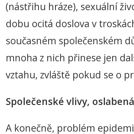
(nástřihu hráze), sexuální ži
dobu ocitá doslova v troskác
současném společenském důra
mnoha z nich přinese jen dal
vztahu, zvláště pokud se o 
Společenské vlivy, oslabená
A konečně, problém epidemi