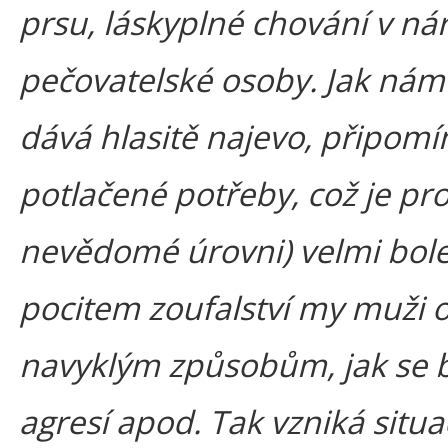
prsu, láskyplné chování v ná
pečovatelské osoby. Jak ná
dává hlasitě najevo, připomí
potlačené potřeby, což je pr
nevědomé úrovni) velmi boles
pocitem zoufalství my muži 
navyklým způsobům, jak se br
agresí apod. Tak vzniká situa