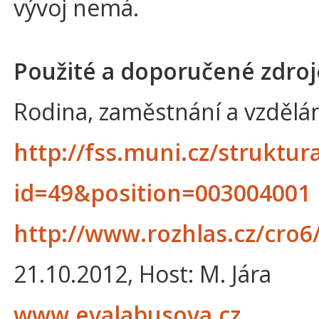
vývoj nemá.
Použité a doporučené zdroj
Rodina, zaměstnání a vzdělán
http://fss.muni.cz/struktu
id=49&position=003004001
http://www.rozhlas.cz/cro
21.10.2012, Host: M. Jára
www.evalabusova.cz