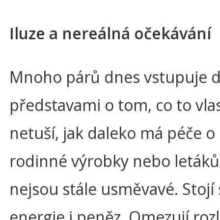
Iluze a nereálná očekávání
Mnoho párů dnes vstupuje do
představami o tom, co to vl
netuší, jak daleko má péče o 
rodinné výrobky nebo letáků 
nejsou stále usměvavé. Stojí
energie i peněz. Omezují roz