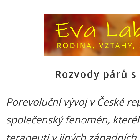
Rozvody párů s
Porevoluční vývoj v České re
společenský fenomén, kterého
terapeuti v jiných západních 