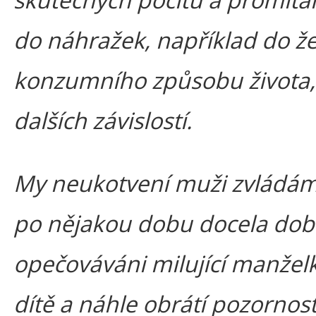
do náhražek, například do žen
konzumního způsobu života,
dalších závislostí.
My neukotvení muži zvládáme
po nějakou dobu docela dobře
opečováváni milující manželk
dítě a náhle obrátí pozornos