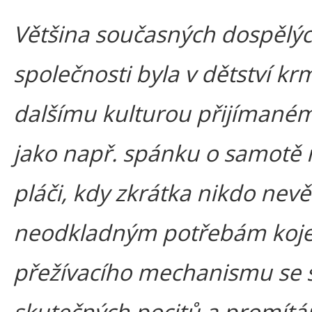
Většina současných dospělý
společnosti byla v dětství k
dalšímu kulturou přijíman
jako např. spánku o samotě 
pláči, kdy zkrátka nikdo nev
neodkladným potřebám koje
přežívacího mechanismu se s
skutečných pocitů a promít