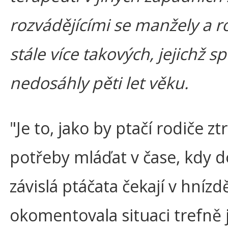
rozvádějícími se manžely a ro
stále více takových, jejichž s
nedosáhly pěti let věku.
"Je to, jako by ptačí rodiče zt
potřeby mláďat v čase, kdy 
závislá ptáčata čekají v hnízd
okomentovala situaci trefně 